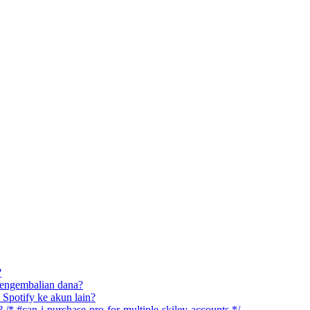
?
engembalian dana?
 Spotify ke akun lain?
* #can-i-purchase-pro-for-multiple-skiley-accounts */