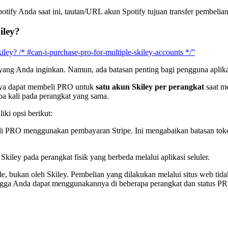
potify Anda saat ini, tautan/URL akun Spotify tujuan transfer pembel
iley?
ey? /* #can-i-purchase-pro-for-multiple-skiley-accounts */”
ng Anda inginkan. Namun, ada batasan penting bagi pengguna aplikasi
nya dapat membeli PRO untuk
satu akun Skiley per perangkat
saat me
pa kali pada perangkat yang sama.
ki opsi berikut:
li PRO menggunakan pembayaran Stripe. Ini mengabaikan batasan to
iley pada perangkat fisik yang berbeda melalui aplikasi seluler.
e, bukan oleh Skiley. Pembelian yang dilakukan melalui situs web tid
ingga Anda dapat menggunakannya di beberapa perangkat dan status PRO