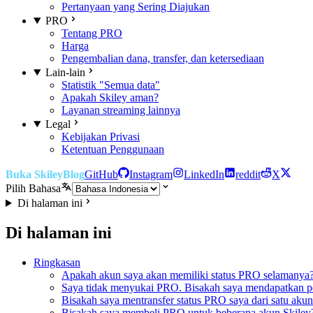
Pertanyaan yang Sering Diajukan
PRO
Tentang PRO
Harga
Pengembalian dana, transfer, dan ketersediaan
Lain-lain
Statistik "Semua data"
Apakah Skiley aman?
Layanan streaming lainnya
Legal
Kebijakan Privasi
Ketentuan Penggunaan
Buka Skiley
Blog
GitHub
Instagram
LinkedIn
reddit
X
Pilih Bahasa
Di halaman ini
Di halaman ini
Ringkasan
Apakah akun saya akan memiliki status PRO selamanya
Saya tidak menyukai PRO. Bisakah saya mendapatkan p
Bisakah saya mentransfer status PRO saya dari satu akun
Bisakah saya membeli PRO untuk beberapa akun Skiley? /