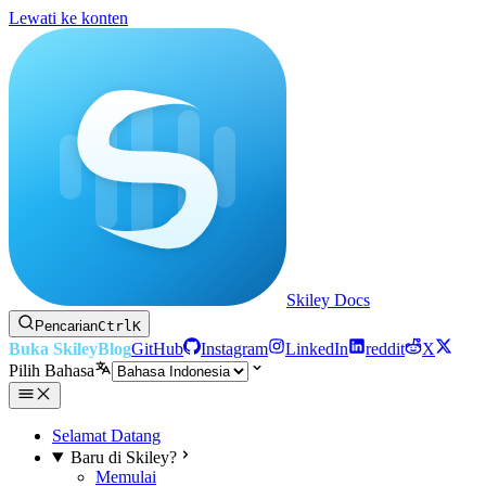
Lewati ke konten
Skiley Docs
Pencarian
Ctrl
K
Buka Skiley
Blog
GitHub
Instagram
LinkedIn
reddit
X
Pilih Bahasa
Selamat Datang
Baru di Skiley?
Memulai