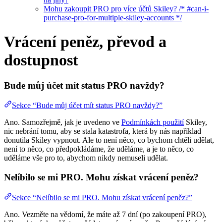
Mohu zakoupit PRO pro více účtů Skiley? /* #can-i-
purchase-pro-for-multiple-skiley-accounts */
Vrácení peněz, převod a
dostupnost
Bude můj účet mít status PRO navždy?
Sekce “Bude můj účet mít status PRO navždy?”
Ano. Samozřejmě, jak je uvedeno ve
Podmínkách použití
Skiley,
nic nebrání tomu, aby se stala katastrofa, která by nás například
donutila Skiley vypnout. Ale to není něco, co bychom chtěli udělat,
není to něco, co předpokládáme, že uděláme, a je to něco, co
uděláme vše pro to, abychom nikdy nemuseli udělat.
Nelíbilo se mi PRO. Mohu získat vrácení peněz?
Sekce “Nelíbilo se mi PRO. Mohu získat vrácení peněz?”
Ano. Vezměte na vědomí, že máte až 7 dní (po zakoupení PRO),