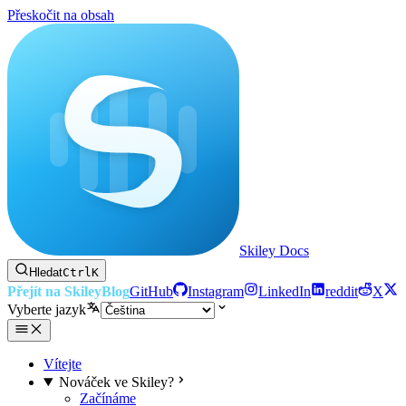
Přeskočit na obsah
Skiley Docs
Hledat
Ctrl
K
Přejít na Skiley
Blog
GitHub
Instagram
LinkedIn
reddit
X
Vyberte jazyk
Vítejte
Nováček ve Skiley?
Začínáme