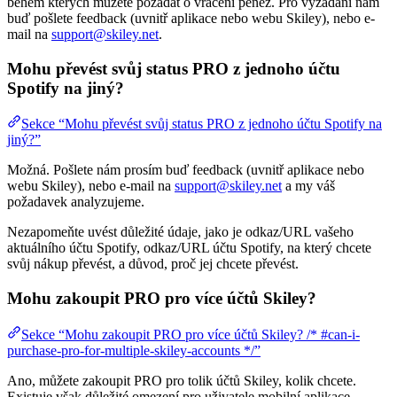
během kterých můžete požádat o vrácení peněz. Pro vyžádání nám
buď pošlete feedback (uvnitř aplikace nebo webu Skiley), nebo e-
mail na
support@skiley.net
.
Mohu převést svůj status PRO z jednoho účtu
Spotify na jiný?
Sekce “Mohu převést svůj status PRO z jednoho účtu Spotify na
jiný?”
Možná. Pošlete nám prosím buď feedback (uvnitř aplikace nebo
webu Skiley), nebo e-mail na
support@skiley.net
a my váš
požadavek analyzujeme.
Nezapomeňte uvést důležité údaje, jako je odkaz/URL vašeho
aktuálního účtu Spotify, odkaz/URL účtu Spotify, na který chcete
svůj nákup převést, a důvod, proč jej chcete převést.
Mohu zakoupit PRO pro více účtů Skiley?
Sekce “Mohu zakoupit PRO pro více účtů Skiley? /* #can-i-
purchase-pro-for-multiple-skiley-accounts */”
Ano, můžete zakoupit PRO pro tolik účtů Skiley, kolik chcete.
Existuje však důležité omezení pro uživatele mobilní aplikace.