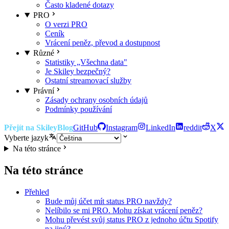
Často kladené dotazy
PRO
O verzi PRO
Ceník
Vrácení peněz, převod a dostupnost
Různé
Statistiky „Všechna data"
Je Skiley bezpečný?
Ostatní streamovací služby
Právní
Zásady ochrany osobních údajů
Podmínky používání
Přejít na Skiley
Blog
GitHub
Instagram
LinkedIn
reddit
X
Vyberte jazyk
Na této stránce
Na této stránce
Přehled
Bude můj účet mít status PRO navždy?
Nelíbilo se mi PRO. Mohu získat vrácení peněz?
Mohu převést svůj status PRO z jednoho účtu Spotify
na jiný?