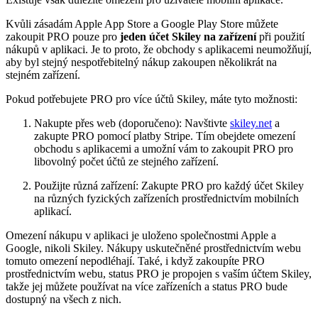
Kvůli zásadám Apple App Store a Google Play Store můžete
zakoupit PRO pouze pro
jeden účet Skiley na zařízení
při použití
nákupů v aplikaci. Je to proto, že obchody s aplikacemi neumožňují,
aby byl stejný nespotřebitelný nákup zakoupen několikrát na
stejném zařízení.
Pokud potřebujete PRO pro více účtů Skiley, máte tyto možnosti:
Nakupte přes web (doporučeno): Navštivte
skiley.net
a
zakupte PRO pomocí platby Stripe. Tím obejdete omezení
obchodu s aplikacemi a umožní vám to zakoupit PRO pro
libovolný počet účtů ze stejného zařízení.
Použijte různá zařízení: Zakupte PRO pro každý účet Skiley
na různých fyzických zařízeních prostřednictvím mobilních
aplikací.
Omezení nákupu v aplikaci je uloženo společnostmi Apple a
Google, nikoli Skiley. Nákupy uskutečněné prostřednictvím webu
tomuto omezení nepodléhají. Také, i když zakoupíte PRO
prostřednictvím webu, status PRO je propojen s vaším účtem Skiley,
takže jej můžete používat na více zařízeních a status PRO bude
dostupný na všech z nich.