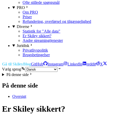
Ofte stillede spørgsmål
PRO
Om PRO
Priser
Refundering, overførsel og tilgængelighed
Diverse
Statistik for "Alle data"
Er Skiley sikkert?
Andre streamingtjenester
Juridisk
Privatlivspolitik
Brugsbetingelser
Gå til Skiley
Blog
GitHub
Instagram
LinkedIn
reddit
X
Vælg sprog
På denne side
På denne side
Oversigt
Er Skiley sikkert?