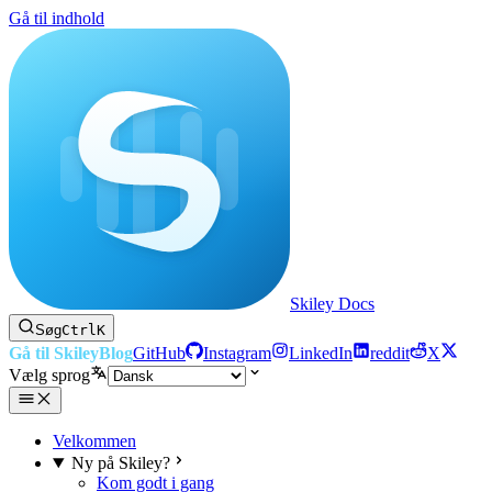
Gå til indhold
Skiley Docs
Søg
Ctrl
K
Gå til Skiley
Blog
GitHub
Instagram
LinkedIn
reddit
X
Vælg sprog
Velkommen
Ny på Skiley?
Kom godt i gang