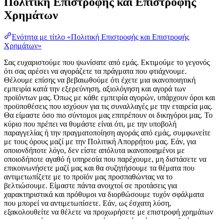
Πολιτική Επιστροφής και Επιστροφής
Χρημάτων
Ενότητα με τίτλο «Πολιτική Επιστροφής και Επιστροφής
Χρημάτων»
Σας ευχαριστούμε που ψωνίσατε από εμάς. Εκτιμούμε το γεγονός
ότι σας αρέσει να αγοράζετε τα πράγματα που φτιάχνουμε.
Θέλουμε επίσης να βεβαιωθούμε ότι έχετε μια ικανοποιητική
εμπειρία κατά την εξερεύνηση, αξιολόγηση και αγορά των
προϊόντων μας. Όπως με κάθε εμπειρία αγορών, υπάρχουν όροι και
προϋποθέσεις που ισχύουν για τις συναλλαγές με την εταιρεία μας.
Θα είμαστε όσο πιο σύντομοι μας επιτρέπουν οι δικηγόροι μας. Το
κύριο που πρέπει να θυμάστε είναι ότι, με την υποβολή
παραγγελίας ή την πραγματοποίηση αγοράς από εμάς, συμφωνείτε
με τους όρους μαζί με την Πολιτική Απορρήτου μας. Εάν, για
οποιονδήποτε λόγο, δεν είστε απόλυτα ικανοποιημένοι με
οποιοδήποτε αγαθό ή υπηρεσία που παρέχουμε, μη διστάσετε να
επικοινωνήσετε μαζί μας και θα συζητήσουμε τα θέματα που
αντιμετωπίζετε με το προϊόν μας προσπαθώντας να το
βελτιώσουμε. Είμαστε πάντα ανοιχτοί σε προτάσεις για
χαρακτηριστικά και πρόθυμοι να διορθώσουμε τυχόν σφάλματα
που μπορεί να αντιμετωπίσετε. Εάν, ως έσχατη λύση,
εξακολουθείτε να θέλετε να προχωρήσετε με επιστροφή χρημάτων