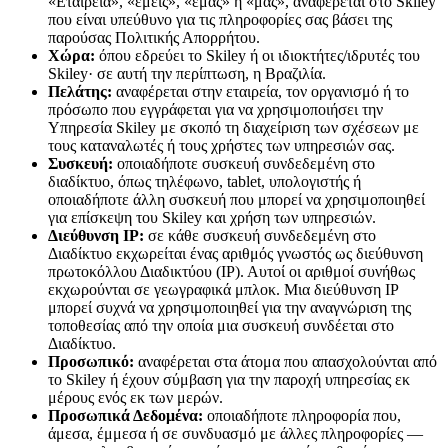
«Εταιρεία», «εμείς», «εμάς» ή «μας», αναφέρεται στο Skiley
που είναι υπεύθυνο για τις πληροφορίες σας βάσει της
παρούσας Πολιτικής Απορρήτου.
Χώρα:
όπου εδρεύει το Skiley ή οι ιδιοκτήτες/ιδρυτές του
Skiley· σε αυτή την περίπτωση, η Βραζιλία.
Πελάτης:
αναφέρεται στην εταιρεία, τον οργανισμό ή το
πρόσωπο που εγγράφεται για να χρησιμοποιήσει την
Υπηρεσία Skiley με σκοπό τη διαχείριση των σχέσεων με
τους καταναλωτές ή τους χρήστες των υπηρεσιών σας.
Συσκευή:
οποιαδήποτε συσκευή συνδεδεμένη στο
διαδίκτυο, όπως τηλέφωνο, tablet, υπολογιστής ή
οποιαδήποτε άλλη συσκευή που μπορεί να χρησιμοποιηθεί
για επίσκεψη του Skiley και χρήση των υπηρεσιών.
Διεύθυνση IP:
σε κάθε συσκευή συνδεδεμένη στο
Διαδίκτυο εκχωρείται ένας αριθμός γνωστός ως διεύθυνση
πρωτοκόλλου Διαδικτύου (IP). Αυτοί οι αριθμοί συνήθως
εκχωρούνται σε γεωγραφικά μπλοκ. Μια διεύθυνση IP
μπορεί συχνά να χρησιμοποιηθεί για την αναγνώριση της
τοποθεσίας από την οποία μια συσκευή συνδέεται στο
Διαδίκτυο.
Προσωπικό:
αναφέρεται στα άτομα που απασχολούνται από
το Skiley ή έχουν σύμβαση για την παροχή υπηρεσίας εκ
μέρους ενός εκ των μερών.
Προσωπικά Δεδομένα:
οποιαδήποτε πληροφορία που,
άμεσα, έμμεσα ή σε συνδυασμό με άλλες πληροφορίες —