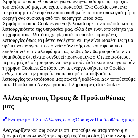
Χρησιμοποιούμε «Cookies» για να αναγνωρίσουμε τις περιοχές
του ιστότοπού μας που έχετε επισκεφθεί. Ένα Cookie είναι ένα
μικρό κομμάτι δεδομένων που αποθηκεύεται στον υπολογιστή ή τη
φορητή σας συσκευή από τον περιηγητή ιστού σας.
Χρησιμοποιούμε Cookies για να βελτιώσουμε την απόδοση και τη
λειτουργικότητα της υπηρεσίας μας, αλλά δεν είναι απαραίτητα για
τη χρήση τους. Ωστόσο, χωρίς αυτά τα cookies, ορισμένες
λειτουργίες όπως τα βίντεο ενδέχεται να μην είναι διαθέσιμες ή θα
πρέπει να εισάγετε τα στοιχεία σύνδεσής σας κάθε φορά που
επισκέπτεστε την πλατφόρμα μας, καθώς δεν θα μπορούσαμε να
θυμηθούμε ότι είχατε συνδεθεί προηγουμένως. Οι περισσότεροι
περιηγητές ιστού μπορούν να ρυθμιστούν ώστε να απενεργοποιούν
τη χρήση Cookies. Ωστόσο, εάν απενεργοποιήσετε τα Cookies,
ενδέχεται να μην μπορείτε να αποκτήσετε πρόσβαση σε
λειτουργίες του ιστότοπού μας σωστά ή καθόλου. Δεν τοποθετούμε
ποτέ Προσωπικά Αναγνωρίσιμες Πληροφορίες στα Cookies.
Αλλαγές στους Όρους & Προϋποθέσεις
μας
Ενότητα με τίτλο «Αλλαγές στους Όρους & Προϋποθέσεις μας»
Αναγνωρίζετε και συμφωνείτε ότι μπορούμε να σταματήσουμε
(μόνιμα ή προσωρινά) την παροχή της Υπηρεσίας (ή οποιωνδήποτε