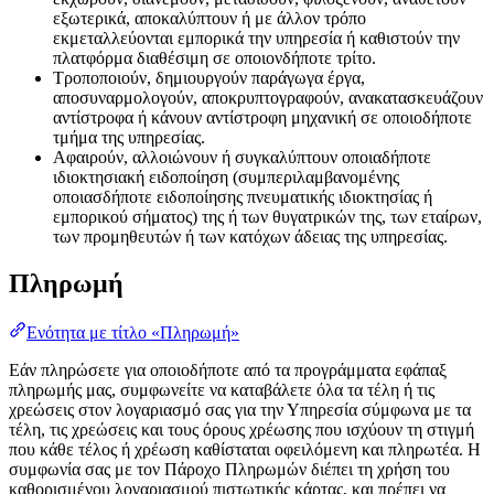
εξωτερικά, αποκαλύπτουν ή με άλλον τρόπο
εκμεταλλεύονται εμπορικά την υπηρεσία ή καθιστούν την
πλατφόρμα διαθέσιμη σε οποιονδήποτε τρίτο.
Τροποποιούν, δημιουργούν παράγωγα έργα,
αποσυναρμολογούν, αποκρυπτογραφούν, ανακατασκευάζουν
αντίστροφα ή κάνουν αντίστροφη μηχανική σε οποιοδήποτε
τμήμα της υπηρεσίας.
Αφαιρούν, αλλοιώνουν ή συγκαλύπτουν οποιαδήποτε
ιδιοκτησιακή ειδοποίηση (συμπεριλαμβανομένης
οποιασδήποτε ειδοποίησης πνευματικής ιδιοκτησίας ή
εμπορικού σήματος) της ή των θυγατρικών της, των εταίρων,
των προμηθευτών ή των κατόχων άδειας της υπηρεσίας.
Πληρωμή
Ενότητα με τίτλο «Πληρωμή»
Εάν πληρώσετε για οποιοδήποτε από τα προγράμματα εφάπαξ
πληρωμής μας, συμφωνείτε να καταβάλετε όλα τα τέλη ή τις
χρεώσεις στον λογαριασμό σας για την Υπηρεσία σύμφωνα με τα
τέλη, τις χρεώσεις και τους όρους χρέωσης που ισχύουν τη στιγμή
που κάθε τέλος ή χρέωση καθίσταται οφειλόμενη και πληρωτέα. Η
συμφωνία σας με τον Πάροχο Πληρωμών διέπει τη χρήση του
καθορισμένου λογαριασμού πιστωτικής κάρτας, και πρέπει να