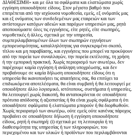
ΔΙΑΘΕΣΙΜΗ» και με όλα τα σφάλματα και ελαττώματα χωρίς
εγγύηση οποιουδήποτε είδους. Στον μέγιστο βαθμό που
επιτρέπεται από την ισχύουσα νομοθεσία, εμείς, εξ ονόματός μας
και εξ ονόματος των συνδεδεμένων μας εταιρειών και των
αντίστοιχων κατόχων αδειών και παρόχων υπηρεσιών μας, ρητά
αποποιούμαστε όλες τις εγγυήσεις, είτε ρητές, είτε σιωπηρές,
νομοθετικές ή άλλες, σχετικά με την υπηρεσία,
συμπεριλαμβανομένων όλων των σιωπηρών εγγυήσεων
εμπορευσιμότητας, καταλληλότητας για συγκεκριμένο σκοπό,
τίτλου και μη παραβίασης, και εγγυήσεις που μπορεί να προκύψουν
από την πορεία των συναλλαγών, την πορεία εκτέλεσης, τη χρήση
ή την εμπορική πρακτική. Χωρίς περιορισμό των ανωτέρω, δεν
παρέχουμε καμία εγγύηση ή ανάληψη υποχρέωσης, και δεν
προβαίνουμε σε καμία δήλωση οποιουδήποτε είδους ότι η
υπηρεσία θα ικανοποιήσει τις απαιτήσεις σας, θα επιτύχει τα
επιδιωκόμενα αποτελέσματα, θα είναι συμβατή ή θα λειτουργεί με
οποιοδήποτε άλλο λογισμικό, ιστότοπους, συστήματα ή υπηρεσίες,
θα λειτουργεί χωρίς διακοπή, θα ανταποκρίνεται σε οποιαδήποτε
πρότυπα απόδοσης ή αξιοπιστίας ή θα είναι χωρίς σφάλματα ή ότι
οποιαδήποτε σφάλματα ή ελαττώματα μπορούν ή θα διορθωθούν.
Χωρίς περιορισμό των ανωτέρω, ούτε εμείς ούτε κανένας πάροχος
προβαίνει σε οποιαδήποτε δήλωση ή εγγύηση οποιουδήποτε
είδους, ρητή ή σιωπηρή: (i) σχετικά με τη λειτουργία ή τη
διαθεσιμότητα της υπηρεσίας ή των πληροφοριών, του
περιεχομένου και των υλικών ή προϊόντων που περιλαμβάνονται