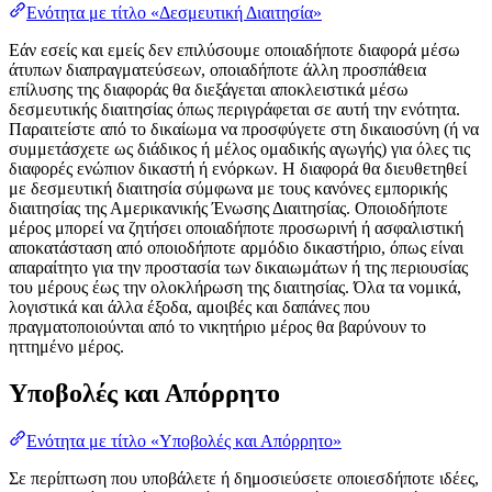
Ενότητα με τίτλο «Δεσμευτική Διαιτησία»
Εάν εσείς και εμείς δεν επιλύσουμε οποιαδήποτε διαφορά μέσω
άτυπων διαπραγματεύσεων, οποιαδήποτε άλλη προσπάθεια
επίλυσης της διαφοράς θα διεξάγεται αποκλειστικά μέσω
δεσμευτικής διαιτησίας όπως περιγράφεται σε αυτή την ενότητα.
Παραιτείστε από το δικαίωμα να προσφύγετε στη δικαιοσύνη (ή να
συμμετάσχετε ως διάδικος ή μέλος ομαδικής αγωγής) για όλες τις
διαφορές ενώπιον δικαστή ή ενόρκων. Η διαφορά θα διευθετηθεί
με δεσμευτική διαιτησία σύμφωνα με τους κανόνες εμπορικής
διαιτησίας της Αμερικανικής Ένωσης Διαιτησίας. Οποιοδήποτε
μέρος μπορεί να ζητήσει οποιαδήποτε προσωρινή ή ασφαλιστική
αποκατάσταση από οποιοδήποτε αρμόδιο δικαστήριο, όπως είναι
απαραίτητο για την προστασία των δικαιωμάτων ή της περιουσίας
του μέρους έως την ολοκλήρωση της διαιτησίας. Όλα τα νομικά,
λογιστικά και άλλα έξοδα, αμοιβές και δαπάνες που
πραγματοποιούνται από το νικητήριο μέρος θα βαρύνουν το
ηττημένο μέρος.
Υποβολές και Απόρρητο
Ενότητα με τίτλο «Υποβολές και Απόρρητο»
Σε περίπτωση που υποβάλετε ή δημοσιεύσετε οποιεσδήποτε ιδέες,