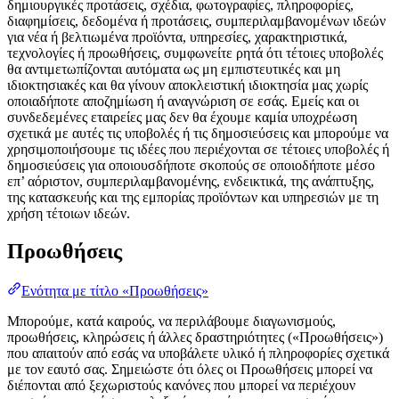
δημιουργικές προτάσεις, σχέδια, φωτογραφίες, πληροφορίες,
διαφημίσεις, δεδομένα ή προτάσεις, συμπεριλαμβανομένων ιδεών
για νέα ή βελτιωμένα προϊόντα, υπηρεσίες, χαρακτηριστικά,
τεχνολογίες ή προωθήσεις, συμφωνείτε ρητά ότι τέτοιες υποβολές
θα αντιμετωπίζονται αυτόματα ως μη εμπιστευτικές και μη
ιδιοκτησιακές και θα γίνουν αποκλειστική ιδιοκτησία μας χωρίς
οποιαδήποτε αποζημίωση ή αναγνώριση σε εσάς. Εμείς και οι
συνδεδεμένες εταιρείες μας δεν θα έχουμε καμία υποχρέωση
σχετικά με αυτές τις υποβολές ή τις δημοσιεύσεις και μπορούμε να
χρησιμοποιήσουμε τις ιδέες που περιέχονται σε τέτοιες υποβολές ή
δημοσιεύσεις για οποιουσδήποτε σκοπούς σε οποιοδήποτε μέσο
επ’ αόριστον, συμπεριλαμβανομένης, ενδεικτικά, της ανάπτυξης,
της κατασκευής και της εμπορίας προϊόντων και υπηρεσιών με τη
χρήση τέτοιων ιδεών.
Προωθήσεις
Ενότητα με τίτλο «Προωθήσεις»
Μπορούμε, κατά καιρούς, να περιλάβουμε διαγωνισμούς,
προωθήσεις, κληρώσεις ή άλλες δραστηριότητες («Προωθήσεις»)
που απαιτούν από εσάς να υποβάλετε υλικό ή πληροφορίες σχετικά
με τον εαυτό σας. Σημειώστε ότι όλες οι Προωθήσεις μπορεί να
διέπονται από ξεχωριστούς κανόνες που μπορεί να περιέχουν