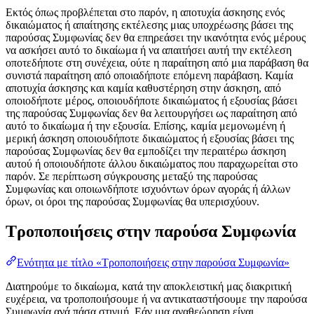
Εκτός όπως προβλέπεται στο παρόν, η αποτυχία άσκησης ενός
δικαιώματος ή απαίτησης εκτέλεσης μιας υποχρέωσης βάσει της
παρούσας Συμφωνίας δεν θα επηρεάσει την ικανότητα ενός μέρους
να ασκήσει αυτό το δικαίωμα ή να απαιτήσει αυτή την εκτέλεση
οποτεδήποτε στη συνέχεια, ούτε η παραίτηση από μια παράβαση θα
συνιστά παραίτηση από οποιαδήποτε επόμενη παράβαση. Καμία
αποτυχία άσκησης και καμία καθυστέρηση στην άσκηση, από
οποιοδήποτε μέρος, οποιουδήποτε δικαιώματος ή εξουσίας βάσει
της παρούσας Συμφωνίας δεν θα λειτουργήσει ως παραίτηση από
αυτό το δικαίωμα ή την εξουσία. Επίσης, καμία μεμονωμένη ή
μερική άσκηση οποιουδήποτε δικαιώματος ή εξουσίας βάσει της
παρούσας Συμφωνίας δεν θα εμποδίζει την περαιτέρω άσκηση
αυτού ή οποιουδήποτε άλλου δικαιώματος που παραχωρείται στο
παρόν. Σε περίπτωση σύγκρουσης μεταξύ της παρούσας
Συμφωνίας και οποιωνδήποτε ισχυόντων όρων αγοράς ή άλλων
όρων, οι όροι της παρούσας Συμφωνίας θα υπερισχύουν.
Τροποποιήσεις στην παρούσα Συμφωνία
Ενότητα με τίτλο «Τροποποιήσεις στην παρούσα Συμφωνία»
Διατηρούμε το δικαίωμα, κατά την αποκλειστική μας διακριτική
ευχέρεια, να τροποποιήσουμε ή να αντικαταστήσουμε την παρούσα
Συμφωνία ανά πάσα στιγμή. Εάν μια αναθεώρηση είναι