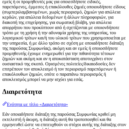
εμείς ή οι προμηθευτές μας για οποιεσδήποτε ειδικές,
παρεπόμενες, έμμεσες ή επακόλουθες ζημιές οποιουδήποτε είδους
(συμπεριλαμβανομένων, χωρίς περιορισμό, ζημιών για απώλεια
κερδών, για απώλεια δεδομένων ή άλλων πληροφοριών, για
διακοπή της επιχείρησης, για σωματική βλάβη, για απώλεια
απορρήτου που προκύπτουν από ή σχετίζονται με οποιονδήποτε
τρόπο με τη χρήση ή την αδυναμία χρήσης της υπηρεσίας, του
λογισμικού τρίτων και/ή του υλικού τρίτων που χρησιμοποιείται με
την υπηρεσία, ή με άλλο τρόπο σε σχέση με οποιαδήποτε διάταξη
της παρούσας Συμφωνίας), ακόμη και αν εμείς ή οποιοσδήποτε
προμηθευτής έχουμε ενημερωθεί για την πιθανότητα τέτοιων
ζημιών και ακόμη και αν η αποκατάσταση αποτυγχάνει στον
ουσιαστικό της σκοπό. Ορισμένες πολιτείες/δικαιοδοσίες δεν
επιτρέπουν τον αποκλεισμό ή τον περιορισμό παρεπόμενων ή
επακόλουθων ζημιών, οπότε ο παραπάνω περιορισμός ή
αποκλεισμός μπορεί να μην ισχύει για εσάς.
Διαιρετότητα
Ενότητα με τίτλο «Διαιρετότητα»
Εάν οποιαδήποτε διάταξη της παρούσας Συμφωνίας κριθεί μη
εκτελεστή ή άκυρη, η διάταξη αυτή θα τροποποιηθεί και θα
ερμηνευθεί ώστε να επιτευχθούν οι στόχοι αυτής της διάταξης στον