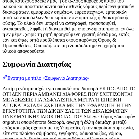
στους κατόχους αδειών μας ή σε άλλους παρόχους αυτού του
υλικού και προστατεύονται από διεθνείς νόμους περί πνευματικών
δικαιωμάτων, εμπορικών σημάτων, ευρεσιτεχνιών, εμπορικών
μυστικών και άλλων δικαιωμάτων πνευματικής ή ιδιοκτησιακής
φύσης. Το υλικό δεν μπορεί να αντιγραφεί, τροποποιηθεί,
αναπαραχθεί, ληφθεί ή διανεμηθεί με οποιονδήποτε τρόπο, εν όλω
ή εν μέρει, χωρίς τη ρητή προηγούμενη γραπτή άδειά μας, εκτός
εάν και όπως ρητά προβλέπεται στους παρόντες Όρους &
Προϋποθέσεις. Οποιαδήποτε μη εξουσιοδοτημένη χρήση του
υλικού απαγορεύεται.
Συμφωνία Διαιτησίας
Ενότητα με τίτλο «Συμφωνία Διαιτησίας»
Αυτή η ενότητα ισχύει για οποιαδήποτε διαφορά ΕΚΤΟΣ ΑΠΟ ΤΟ
ΟΤΙ ΔΕΝ ΠΕΡΙΛΑΜΒΑΝΕΙ ΔΙΑΦΟΡΕΣ ΠΟΥ ΣΧΕΤΙΖΟΝΤΑΙ
ΜΕ ΑΞΙΩΣΕΙΣ ΓΙΑ ΑΣΦΑΛΙΣΤΙΚΑ ΜΕΤΡΑ Ή ΕΠΙΕΙΚΗ
ΑΠΟΚΑΤΑΣΤΑΣΗ ΣΧΕΤΙΚΑ ΜΕ ΤΗΝ ΕΦΑΡΜΟΓΗ Ή ΤΗΝ
ΕΓΚΥΡΟΤΗΤΑ ΤΩΝ ΔΙΚΩΝ ΣΑΣ Ή ΤΩΝ ΔΙΚΑΙΩΜΑΤΩΝ
ΠΝΕΥΜΑΤΙΚΗΣ ΙΔΙΟΚΤΗΣΙΑΣ ΤΟΥ Skiley. Ο όρος «διαφορά»
σημαίνει οποιαδήποτε διαφορά, αγωγή ή άλλη διαμάχη μεταξύ
εσάς και εμάς σχετικά με τις Υπηρεσίες ή την παρούσα συμφωνία,
είτε στο πλαίσιο σύμβασης, εγγύησης, αδικοπραξίας, νόμου,
κανονισμού, διατάγματος ή οποιασδήποτε άλλης νομικής ή