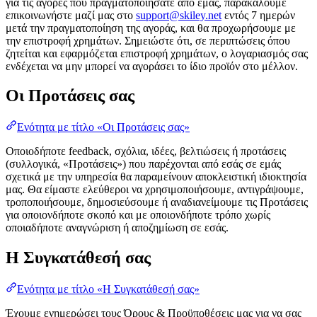
για τις αγορές που πραγματοποιήσατε από εμάς, παρακαλούμε
επικοινωνήστε μαζί μας στο
support@skiley.net
εντός 7 ημερών
μετά την πραγματοποίηση της αγοράς, και θα προχωρήσουμε με
την επιστροφή χρημάτων. Σημειώστε ότι, σε περιπτώσεις όπου
ζητείται και εφαρμόζεται επιστροφή χρημάτων, ο λογαριασμός σας
ενδέχεται να μην μπορεί να αγοράσει το ίδιο προϊόν στο μέλλον.
Οι Προτάσεις σας
Ενότητα με τίτλο «Οι Προτάσεις σας»
Οποιοδήποτε feedback, σχόλια, ιδέες, βελτιώσεις ή προτάσεις
(συλλογικά, «Προτάσεις») που παρέχονται από εσάς σε εμάς
σχετικά με την υπηρεσία θα παραμείνουν αποκλειστική ιδιοκτησία
μας. Θα είμαστε ελεύθεροι να χρησιμοποιήσουμε, αντιγράψουμε,
τροποποιήσουμε, δημοσιεύσουμε ή αναδιανείμουμε τις Προτάσεις
για οποιονδήποτε σκοπό και με οποιονδήποτε τρόπο χωρίς
οποιαδήποτε αναγνώριση ή αποζημίωση σε εσάς.
Η Συγκατάθεσή σας
Ενότητα με τίτλο «Η Συγκατάθεσή σας»
Έχουμε ενημερώσει τους Όρους & Προϋποθέσεις μας για να σας