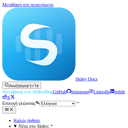
Μετάβαση στο περιεχόμενο
Skiley Docs
Αναζήτηση
Ctrl
K
Μετάβαση στο Skiley
Blog
GitHub
Instagram
LinkedIn
reddit
X
Επιλογή γλώσσας
Καλώς ήρθατε
Νέος στο Skiley;