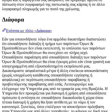
πίστωση στον λογαριασμό της πιστωτικής σας κάρτας ή σε άλλο
λογαριασμό πληρωμής για το ποσό της χρέωσης.
Διάφορα
Ενότητα με τίτλο «Διάφορα»
Εάν για οποιονδήποτε λόγο ένα αρμόδιο δικαστήριο διαπιστώσει
ότι οποιαδήποτε διάταξη ή τμήμα των παρόντων Όρων &
Προϋποθέσεων δεν είναι εκτελεστή, το υπόλοιπο των παρόντων
Όρων & Προϋποθέσεων θα συνεχίσει σε πλήρη ισχύ.
Οποιαδήποτε παραίτηση από οποιαδήποτε διάταξη των παρόντων
Όρων & Προϋποθέσεων θα είναι έγκυρη μόνο εάν είναι γραπτή και
υπογεγραμμένη από εξουσιοδοτημένο εκπρόσωπό μας.
Δικαιούμαστε ασφαλιστικά μέτρα ή άλλη επιείκεια αποκατάσταση
(χωρίς υποχρέωση κατάθεσης οποιασδήποτε εγγύησης ή
ασφάλειας) σε περίπτωση οποιασδήποτε παραβίασης ή
προβλεπόμενης παραβίασης από εσάς. Λειτουργούμε και
ελέγχουμε την Υπηρεσία μας από τα γραφεία μας στη Βραζιλία. Η
Υπηρεσία δεν προορίζεται για διανομή ή χρήση από οποιοδήποτε
πρόσωπο ή οντότητα σε οποιαδήποτε δικαιοδοσία ή χώρα όπου
τέτοια διανομή ή χρήση θα ήταν αντίθετη με το νόμο ή τον
κανονισμό. Συνεπώς, όσοι επιλέγουν να αποκτήσουν πρόσβαση
στην Υπηρεσία μας από άλλες τοποθεσίες, το κάνουν με δική τους