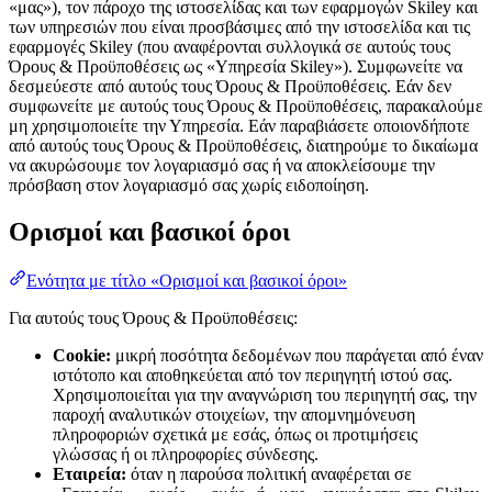
«μας»), τον πάροχο της ιστοσελίδας και των εφαρμογών Skiley και
των υπηρεσιών που είναι προσβάσιμες από την ιστοσελίδα και τις
εφαρμογές Skiley (που αναφέρονται συλλογικά σε αυτούς τους
Όρους & Προϋποθέσεις ως «Υπηρεσία Skiley»). Συμφωνείτε να
δεσμεύεστε από αυτούς τους Όρους & Προϋποθέσεις. Εάν δεν
συμφωνείτε με αυτούς τους Όρους & Προϋποθέσεις, παρακαλούμε
μη χρησιμοποιείτε την Υπηρεσία. Εάν παραβιάσετε οποιονδήποτε
από αυτούς τους Όρους & Προϋποθέσεις, διατηρούμε το δικαίωμα
να ακυρώσουμε τον λογαριασμό σας ή να αποκλείσουμε την
πρόσβαση στον λογαριασμό σας χωρίς ειδοποίηση.
Ορισμοί και βασικοί όροι
Ενότητα με τίτλο «Ορισμοί και βασικοί όροι»
Για αυτούς τους Όρους & Προϋποθέσεις:
Cookie:
μικρή ποσότητα δεδομένων που παράγεται από έναν
ιστότοπο και αποθηκεύεται από τον περιηγητή ιστού σας.
Χρησιμοποιείται για την αναγνώριση του περιηγητή σας, την
παροχή αναλυτικών στοιχείων, την απομνημόνευση
πληροφοριών σχετικά με εσάς, όπως οι προτιμήσεις
γλώσσας ή οι πληροφορίες σύνδεσης.
Εταιρεία:
όταν η παρούσα πολιτική αναφέρεται σε