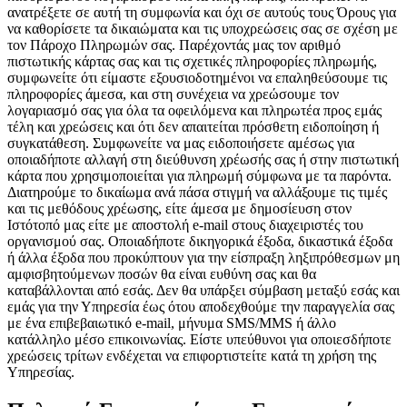
ανατρέξετε σε αυτή τη συμφωνία και όχι σε αυτούς τους Όρους για
να καθορίσετε τα δικαιώματα και τις υποχρεώσεις σας σε σχέση με
τον Πάροχο Πληρωμών σας. Παρέχοντάς μας τον αριθμό
πιστωτικής κάρτας σας και τις σχετικές πληροφορίες πληρωμής,
συμφωνείτε ότι είμαστε εξουσιοδοτημένοι να επαληθεύσουμε τις
πληροφορίες άμεσα, και στη συνέχεια να χρεώσουμε τον
λογαριασμό σας για όλα τα οφειλόμενα και πληρωτέα προς εμάς
τέλη και χρεώσεις και ότι δεν απαιτείται πρόσθετη ειδοποίηση ή
συγκατάθεση. Συμφωνείτε να μας ειδοποιήσετε αμέσως για
οποιαδήποτε αλλαγή στη διεύθυνση χρέωσής σας ή στην πιστωτική
κάρτα που χρησιμοποιείται για πληρωμή σύμφωνα με τα παρόντα.
Διατηρούμε το δικαίωμα ανά πάσα στιγμή να αλλάξουμε τις τιμές
και τις μεθόδους χρέωσης, είτε άμεσα με δημοσίευση στον
Ιστότοπό μας είτε με αποστολή e-mail στους διαχειριστές του
οργανισμού σας. Οποιαδήποτε δικηγορικά έξοδα, δικαστικά έξοδα
ή άλλα έξοδα που προκύπτουν για την είσπραξη ληξιπρόθεσμων μη
αμφισβητούμενων ποσών θα είναι ευθύνη σας και θα
καταβάλλονται από εσάς. Δεν θα υπάρξει σύμβαση μεταξύ εσάς και
εμάς για την Υπηρεσία έως ότου αποδεχθούμε την παραγγελία σας
με ένα επιβεβαιωτικό e-mail, μήνυμα SMS/MMS ή άλλο
κατάλληλο μέσο επικοινωνίας. Είστε υπεύθυνοι για οποιεσδήποτε
χρεώσεις τρίτων ενδέχεται να επιφορτιστείτε κατά τη χρήση της
Υπηρεσίας.