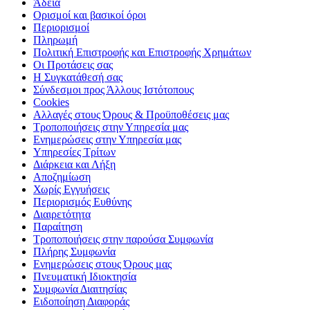
Άδεια
Ορισμοί και βασικοί όροι
Περιορισμοί
Πληρωμή
Πολιτική Επιστροφής και Επιστροφής Χρημάτων
Οι Προτάσεις σας
Η Συγκατάθεσή σας
Σύνδεσμοι προς Άλλους Ιστότοπους
Cookies
Αλλαγές στους Όρους & Προϋποθέσεις μας
Τροποποιήσεις στην Υπηρεσία μας
Ενημερώσεις στην Υπηρεσία μας
Υπηρεσίες Τρίτων
Διάρκεια και Λήξη
Αποζημίωση
Χωρίς Εγγυήσεις
Περιορισμός Ευθύνης
Διαιρετότητα
Παραίτηση
Τροποποιήσεις στην παρούσα Συμφωνία
Πλήρης Συμφωνία
Ενημερώσεις στους Όρους μας
Πνευματική Ιδιοκτησία
Συμφωνία Διαιτησίας
Ειδοποίηση Διαφοράς