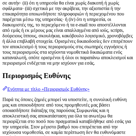
σε αυτήν· (ii) ότι η υπηρεσία θα είναι χωρίς διακοπή ή χωρίς
σφάλματα· (iii) σχετικά με την ακρίβεια, την αξιοπιστία ή την
επικαιρότητα οποιωνδήποτε πληροφοριών ή περιεχομένου που
παρέχεται μέσω της υπηρεσίας· ή (iv) ότι η υπηρεσία, οι
διακομιστές της, το περιεχόμενο ή τα e-mail που αποστέλλονται
από εμάς ή εκ μέρους μας είναι απαλλαγμένα από ιούς, scripts,
δούρειους ίππους, σκουλήκια, κακόβουλο λογισμικό, χρονοβόμβες
ή άλλα επιβλαβή στοιχεία. Ορισμένες δικαιοδοσίες δεν επιτρέπουν
τον αποκλεισμό ή τους περιορισμούς στις σιωπηρές εγγυήσεις ή
τους περιορισμούς στα ισχύοντα νομοθετικά δικαιώματα ενός
καταναλωτή, οπότε ορισμένοι ή όλοι οι παραπάνω αποκλεισμοί και
περιορισμοί ενδέχεται να μην ισχύουν για εσάς.
Περιορισμός Ευθύνης
Ενότητα με τίτλο «Περιορισμός Ευθύνης»
Παρά τις όποιες ζημιές μπορεί να υποστείτε, η συνολική ευθύνη
μας και οποιουδήποτε από τους προμηθευτές μας βάσει
οποιασδήποτε διάταξης της παρούσας Συμφωνίας και η
αποκλειστική σας αποκατάσταση για όλα τα ανωτέρω θα
περιορίζεται στο ποσό που πραγματικά καταβλήθηκε από εσάς για
την υπηρεσία. Στον μέγιστο βαθμό που επιτρέπεται από την
ισχύουσα νομοθεσία, σε καμία περίπτωση δεν θα ευθυνόμαστε