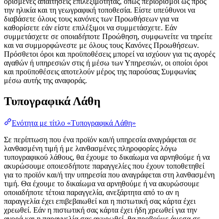
ορισμένες απαιτήσεις επιλεξιμότητας, όπως περιορισμοί ως προς
την ηλικία και τη γεωγραφική τοποθεσία. Είστε υπεύθυνοι να
διαβάσετε όλους τους κανόνες των Προωθήσεων για να
καθορίσετε εάν είστε επιλέξιμοι να συμμετάσχετε. Εάν
συμμετάσχετε σε οποιαδήποτε Προώθηση, συμφωνείτε να τηρείτε
και να συμμορφώνεστε με όλους τους Κανόνες Προωθήσεων.
Πρόσθετοι όροι και προϋποθέσεις μπορεί να ισχύουν για τις αγορές
αγαθών ή υπηρεσιών στις ή μέσω των Υπηρεσιών, οι οποίοι όροι
και προϋποθέσεις αποτελούν μέρος της παρούσας Συμφωνίας
μέσω αυτής της αναφοράς.
Τυπογραφικά Λάθη
Ενότητα με τίτλο «Τυπογραφικά Λάθη»
Σε περίπτωση που ένα προϊόν και/ή υπηρεσία αναγράφεται σε
λανθασμένη τιμή ή με λανθασμένες πληροφορίες λόγω
τυπογραφικού λάθους, θα έχουμε το δικαίωμα να αρνηθούμε ή να
ακυρώσουμε οποιεσδήποτε παραγγελίες που έχουν τοποθετηθεί
για το προϊόν και/ή την υπηρεσία που αναγράφεται στη λανθασμένη
τιμή. Θα έχουμε το δικαίωμα να αρνηθούμε ή να ακυρώσουμε
οποιαδήποτε τέτοια παραγγελία, ανεξάρτητα από το αν η
παραγγελία έχει επιβεβαιωθεί και η πιστωτική σας κάρτα έχει
χρεωθεί. Εάν η πιστωτική σας κάρτα έχει ήδη χρεωθεί για την
αγορά και η παραγγελία σας ακυρωθεί, θα προβούμε άμεσα σε