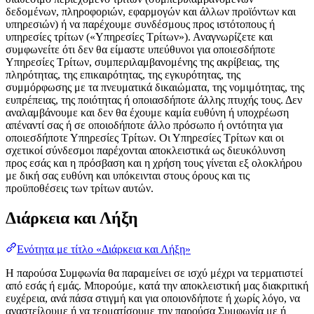
δεδομένων, πληροφοριών, εφαρμογών και άλλων προϊόντων και
υπηρεσιών) ή να παρέχουμε συνδέσμους προς ιστότοπους ή
υπηρεσίες τρίτων («Υπηρεσίες Τρίτων»). Αναγνωρίζετε και
συμφωνείτε ότι δεν θα είμαστε υπεύθυνοι για οποιεσδήποτε
Υπηρεσίες Τρίτων, συμπεριλαμβανομένης της ακρίβειας, της
πληρότητας, της επικαιρότητας, της εγκυρότητας, της
συμμόρφωσης με τα πνευματικά δικαιώματα, της νομιμότητας, της
ευπρέπειας, της ποιότητας ή οποιασδήποτε άλλης πτυχής τους. Δεν
αναλαμβάνουμε και δεν θα έχουμε καμία ευθύνη ή υποχρέωση
απέναντί σας ή σε οποιοδήποτε άλλο πρόσωπο ή οντότητα για
οποιεσδήποτε Υπηρεσίες Τρίτων. Οι Υπηρεσίες Τρίτων και οι
σχετικοί σύνδεσμοι παρέχονται αποκλειστικά ως διευκόλυνση
προς εσάς και η πρόσβαση και η χρήση τους γίνεται εξ ολοκλήρου
με δική σας ευθύνη και υπόκεινται στους όρους και τις
προϋποθέσεις των τρίτων αυτών.
Διάρκεια και Λήξη
Ενότητα με τίτλο «Διάρκεια και Λήξη»
Η παρούσα Συμφωνία θα παραμείνει σε ισχύ μέχρι να τερματιστεί
από εσάς ή εμάς. Μπορούμε, κατά την αποκλειστική μας διακριτική
ευχέρεια, ανά πάσα στιγμή και για οποιονδήποτε ή χωρίς λόγο, να
αναστείλουμε ή να τερματίσουμε την παρούσα Συμφωνία με ή