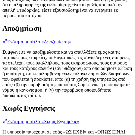
ότι οι πληροφορίες της ειδοποίησης είναι ακριβείς και, υπό την
απειλή ψευδορκίας, είστε εξουσιοδοτημένοι να ενεργείτε εκ
μέρους του κατόχου.
Αποζημίωση
Ενότητα με τίτλο «Αποζημίωση»
Συμφωνείτε να αποζημιώσετε και να απαλλάξετε εμάς και τις
μητρικές μας εταιρείες, τις θυγατρικές, τις συνδεδεμένες εταιρείες,
τα στελέχη, τους υπαλλήλους, τους εκπροσώπους, τους εταίρους
και τους κατόχους αδειών (εάν υπάρχουν) από οποιαδήποτε αξίωση
ή απαίτηση, συμπεριλαμβανομένων εύλογων αμοιβών δικηγόρων,
που οφείλεται ή προκύπτει από: (α) τη χρήση της υπηρεσίας από
εσάς· (β) την παραβίαση της παρούσας Συμφωνίας ή οποιουδήποτε
νόμου ή κανονισμού· ή (γ) την παραβίαση οποιουδήποτε
δικαιώματος τρίτου.
Χωρίς Εγγυήσεις
Ενότητα με τίτλο «Χωρίς Εγγυήσεις»
Η υπηρεσία παρέχεται σε εσάς «ΩΣ ΕΧΕΙ» και «ΟΠΩΣ ΕΙΝΑΙ