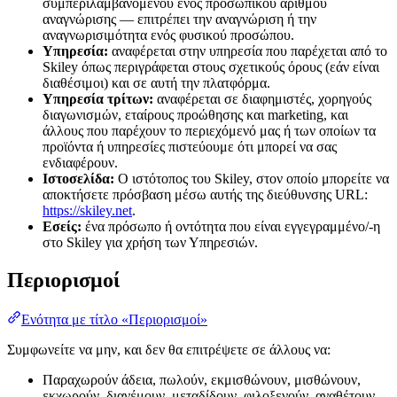
συμπεριλαμβανομένου ενός προσωπικού αριθμού
αναγνώρισης — επιτρέπει την αναγνώριση ή την
αναγνωρισιμότητα ενός φυσικού προσώπου.
Υπηρεσία:
αναφέρεται στην υπηρεσία που παρέχεται από το
Skiley όπως περιγράφεται στους σχετικούς όρους (εάν είναι
διαθέσιμοι) και σε αυτή την πλατφόρμα.
Υπηρεσία τρίτων:
αναφέρεται σε διαφημιστές, χορηγούς
διαγωνισμών, εταίρους προώθησης και marketing, και
άλλους που παρέχουν το περιεχόμενό μας ή των οποίων τα
προϊόντα ή υπηρεσίες πιστεύουμε ότι μπορεί να σας
ενδιαφέρουν.
Ιστοσελίδα:
Ο ιστότοπος του Skiley, στον οποίο μπορείτε να
αποκτήσετε πρόσβαση μέσω αυτής της διεύθυνσης URL:
https://skiley.net
.
Εσείς:
ένα πρόσωπο ή οντότητα που είναι εγγεγραμμένο/-η
στο Skiley για χρήση των Υπηρεσιών.
Περιορισμοί
Ενότητα με τίτλο «Περιορισμοί»
Συμφωνείτε να μην, και δεν θα επιτρέψετε σε άλλους να:
Παραχωρούν άδεια, πωλούν, εκμισθώνουν, μισθώνουν,
εκχωρούν, διανέμουν, μεταδίδουν, φιλοξενούν, αναθέτουν