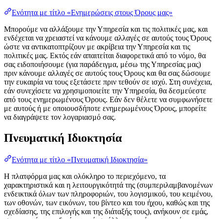
Ενότητα με τίτλο «Ενημερώσεις στους Όρους μας»
Μπορούμε να αλλάξουμε την Υπηρεσία και τις πολιτικές μας, και
ενδέχεται να χρειαστεί να κάνουμε αλλαγές σε αυτούς τους Όρους
ώστε να αντικατοπτρίζουν με ακρίβεια την Υπηρεσία και τις
πολιτικές μας. Εκτός εάν απαιτείται διαφορετικά από το νόμο, θα
σας ειδοποιήσουμε (για παράδειγμα, μέσω της Υπηρεσίας μας)
πριν κάνουμε αλλαγές σε αυτούς τους Όρους και θα σας δώσουμε
την ευκαιρία να τους εξετάσετε πριν τεθούν σε ισχύ. Στη συνέχεια,
εάν συνεχίσετε να χρησιμοποιείτε την Υπηρεσία, θα δεσμεύεστε
από τους ενημερωμένους Όρους. Εάν δεν θέλετε να συμφωνήσετε
με αυτούς ή με οποιουσδήποτε ενημερωμένους Όρους, μπορείτε
να διαγράψετε τον λογαριασμό σας.
Πνευματική Ιδιοκτησία
Ενότητα με τίτλο «Πνευματική Ιδιοκτησία»
Η πλατφόρμα μας και ολόκληρο το περιεχόμενο, τα
χαρακτηριστικά και η λειτουργικότητά της (συμπεριλαμβανομένων
ενδεικτικά όλων των πληροφοριών, του λογισμικού, του κειμένου,
των οθονών, των εικόνων, του βίντεο και του ήχου, καθώς και της
σχεδίασης, της επιλογής και της διάταξής τους), ανήκουν σε εμάς,