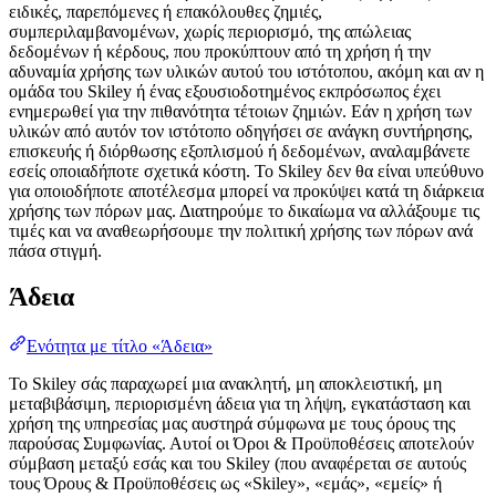
ειδικές, παρεπόμενες ή επακόλουθες ζημιές,
συμπεριλαμβανομένων, χωρίς περιορισμό, της απώλειας
δεδομένων ή κέρδους, που προκύπτουν από τη χρήση ή την
αδυναμία χρήσης των υλικών αυτού του ιστότοπου, ακόμη και αν η
ομάδα του Skiley ή ένας εξουσιοδοτημένος εκπρόσωπος έχει
ενημερωθεί για την πιθανότητα τέτοιων ζημιών. Εάν η χρήση των
υλικών από αυτόν τον ιστότοπο οδηγήσει σε ανάγκη συντήρησης,
επισκευής ή διόρθωσης εξοπλισμού ή δεδομένων, αναλαμβάνετε
εσείς οποιαδήποτε σχετικά κόστη. Το Skiley δεν θα είναι υπεύθυνο
για οποιοδήποτε αποτέλεσμα μπορεί να προκύψει κατά τη διάρκεια
χρήσης των πόρων μας. Διατηρούμε το δικαίωμα να αλλάξουμε τις
τιμές και να αναθεωρήσουμε την πολιτική χρήσης των πόρων ανά
πάσα στιγμή.
Άδεια
Ενότητα με τίτλο «Άδεια»
Το Skiley σάς παραχωρεί μια ανακλητή, μη αποκλειστική, μη
μεταβιβάσιμη, περιορισμένη άδεια για τη λήψη, εγκατάσταση και
χρήση της υπηρεσίας μας αυστηρά σύμφωνα με τους όρους της
παρούσας Συμφωνίας. Αυτοί οι Όροι & Προϋποθέσεις αποτελούν
σύμβαση μεταξύ εσάς και του Skiley (που αναφέρεται σε αυτούς
τους Όρους & Προϋποθέσεις ως «Skiley», «εμάς», «εμείς» ή