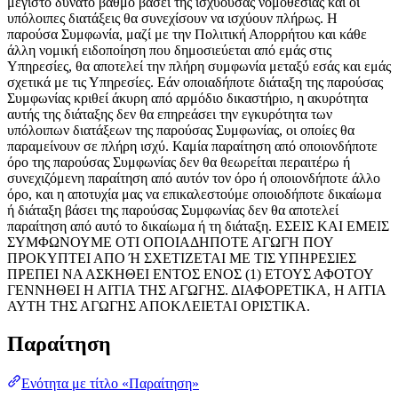
μέγιστο δυνατό βαθμό βάσει της ισχύουσας νομοθεσίας και οι
υπόλοιπες διατάξεις θα συνεχίσουν να ισχύουν πλήρως. Η
παρούσα Συμφωνία, μαζί με την Πολιτική Απορρήτου και κάθε
άλλη νομική ειδοποίηση που δημοσιεύεται από εμάς στις
Υπηρεσίες, θα αποτελεί την πλήρη συμφωνία μεταξύ εσάς και εμάς
σχετικά με τις Υπηρεσίες. Εάν οποιαδήποτε διάταξη της παρούσας
Συμφωνίας κριθεί άκυρη από αρμόδιο δικαστήριο, η ακυρότητα
αυτής της διάταξης δεν θα επηρεάσει την εγκυρότητα των
υπόλοιπων διατάξεων της παρούσας Συμφωνίας, οι οποίες θα
παραμείνουν σε πλήρη ισχύ. Καμία παραίτηση από οποιονδήποτε
όρο της παρούσας Συμφωνίας δεν θα θεωρείται περαιτέρω ή
συνεχιζόμενη παραίτηση από αυτόν τον όρο ή οποιονδήποτε άλλο
όρο, και η αποτυχία μας να επικαλεστούμε οποιοδήποτε δικαίωμα
ή διάταξη βάσει της παρούσας Συμφωνίας δεν θα αποτελεί
παραίτηση από αυτό το δικαίωμα ή τη διάταξη. ΕΣΕΙΣ ΚΑΙ ΕΜΕΙΣ
ΣΥΜΦΩΝΟΥΜΕ ΟΤΙ ΟΠΟΙΑΔΗΠΟΤΕ ΑΓΩΓΗ ΠΟΥ
ΠΡΟΚΥΠΤΕΙ ΑΠΟ Ή ΣΧΕΤΙΖΕΤΑΙ ΜΕ ΤΙΣ ΥΠΗΡΕΣΙΕΣ
ΠΡΕΠΕΙ ΝΑ ΑΣΚΗΘΕΙ ΕΝΤΟΣ ΕΝΟΣ (1) ΕΤΟΥΣ ΑΦΟΤΟΥ
ΓΕΝΝΗΘΕΙ Η ΑΙΤΙΑ ΤΗΣ ΑΓΩΓΗΣ. ΔΙΑΦΟΡΕΤΙΚΑ, Η ΑΙΤΙΑ
ΑΥΤΗ ΤΗΣ ΑΓΩΓΗΣ ΑΠΟΚΛΕΙΕΤΑΙ ΟΡΙΣΤΙΚΑ.
Παραίτηση
Ενότητα με τίτλο «Παραίτηση»