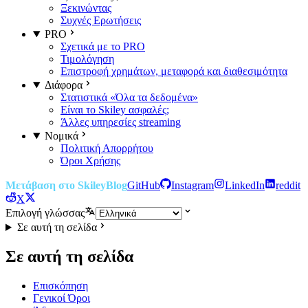
Ξεκινώντας
Συχνές Ερωτήσεις
PRO
Σχετικά με το PRO
Τιμολόγηση
Επιστροφή χρημάτων, μεταφορά και διαθεσιμότητα
Διάφορα
Στατιστικά «Όλα τα δεδομένα»
Είναι το Skiley ασφαλές;
Άλλες υπηρεσίες streaming
Νομικά
Πολιτική Απορρήτου
Όροι Χρήσης
Μετάβαση στο Skiley
Blog
GitHub
Instagram
LinkedIn
reddit
X
Επιλογή γλώσσας
Σε αυτή τη σελίδα
Σε αυτή τη σελίδα
Επισκόπηση
Γενικοί Όροι