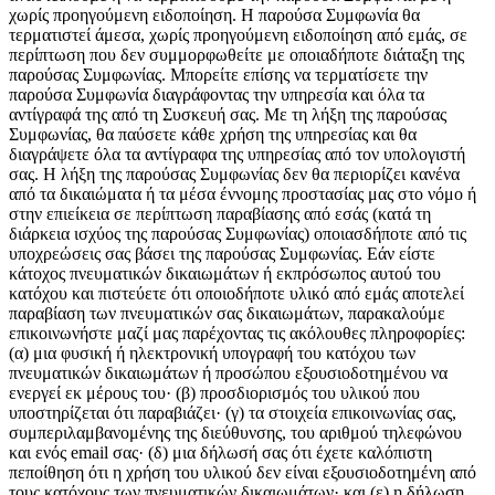
χωρίς προηγούμενη ειδοποίηση. Η παρούσα Συμφωνία θα
τερματιστεί άμεσα, χωρίς προηγούμενη ειδοποίηση από εμάς, σε
περίπτωση που δεν συμμορφωθείτε με οποιαδήποτε διάταξη της
παρούσας Συμφωνίας. Μπορείτε επίσης να τερματίσετε την
παρούσα Συμφωνία διαγράφοντας την υπηρεσία και όλα τα
αντίγραφά της από τη Συσκευή σας. Με τη λήξη της παρούσας
Συμφωνίας, θα παύσετε κάθε χρήση της υπηρεσίας και θα
διαγράψετε όλα τα αντίγραφα της υπηρεσίας από τον υπολογιστή
σας. Η λήξη της παρούσας Συμφωνίας δεν θα περιορίζει κανένα
από τα δικαιώματα ή τα μέσα έννομης προστασίας μας στο νόμο ή
στην επιείκεια σε περίπτωση παραβίασης από εσάς (κατά τη
διάρκεια ισχύος της παρούσας Συμφωνίας) οποιασδήποτε από τις
υποχρεώσεις σας βάσει της παρούσας Συμφωνίας. Εάν είστε
κάτοχος πνευματικών δικαιωμάτων ή εκπρόσωπος αυτού του
κατόχου και πιστεύετε ότι οποιοδήποτε υλικό από εμάς αποτελεί
παραβίαση των πνευματικών σας δικαιωμάτων, παρακαλούμε
επικοινωνήστε μαζί μας παρέχοντας τις ακόλουθες πληροφορίες:
(α) μια φυσική ή ηλεκτρονική υπογραφή του κατόχου των
πνευματικών δικαιωμάτων ή προσώπου εξουσιοδοτημένου να
ενεργεί εκ μέρους του· (β) προσδιορισμός του υλικού που
υποστηρίζεται ότι παραβιάζει· (γ) τα στοιχεία επικοινωνίας σας,
συμπεριλαμβανομένης της διεύθυνσης, του αριθμού τηλεφώνου
και ενός email σας· (δ) μια δήλωσή σας ότι έχετε καλόπιστη
πεποίθηση ότι η χρήση του υλικού δεν είναι εξουσιοδοτημένη από
τους κατόχους των πνευματικών δικαιωμάτων· και (ε) η δήλωση