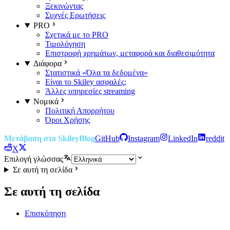
Ξεκινώντας
Συχνές Ερωτήσεις
PRO
Σχετικά με το PRO
Τιμολόγηση
Επιστροφή χρημάτων, μεταφορά και διαθεσιμότητα
Διάφορα
Στατιστικά «Όλα τα δεδομένα»
Είναι το Skiley ασφαλές;
Άλλες υπηρεσίες streaming
Νομικά
Πολιτική Απορρήτου
Όροι Χρήσης
Μετάβαση στο Skiley
Blog
GitHub
Instagram
LinkedIn
reddit
X
Επιλογή γλώσσας
Σε αυτή τη σελίδα
Σε αυτή τη σελίδα
Επισκόπηση