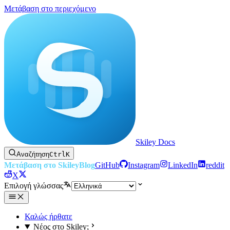
Μετάβαση στο περιεχόμενο
Skiley Docs
Αναζήτηση
Ctrl
K
Μετάβαση στο Skiley
Blog
GitHub
Instagram
LinkedIn
reddit
X
Επιλογή γλώσσας
Καλώς ήρθατε
Νέος στο Skiley;