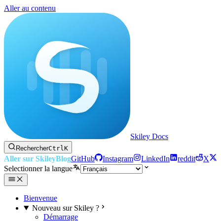
Aller au contenu
Skiley Docs
Rechercher
Ctrl
K
Aller sur Skiley
Blog
GitHub
Instagram
LinkedIn
reddit
X
Selectionner la langue
Bienvenue
Nouveau sur Skiley ?
Démarrage