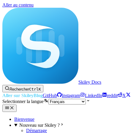
Aller au contenu
Skiley Docs
Rechercher
Ctrl
K
Aller sur Skiley
Blog
GitHub
Instagram
LinkedIn
reddit
X
Selectionner la langue
Bienvenue
Nouveau sur Skiley ?
Démarrage