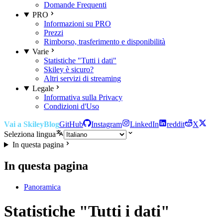
Domande Frequenti
PRO
Informazioni su PRO
Prezzi
Rimborso, trasferimento e disponibilità
Varie
Statistiche "Tutti i dati"
Skiley è sicuro?
Altri servizi di streaming
Legale
Informativa sulla Privacy
Condizioni d'Uso
Vai a Skiley
Blog
GitHub
Instagram
LinkedIn
reddit
X
Seleziona lingua
In questa pagina
In questa pagina
Panoramica
Statistiche "Tutti i dati"