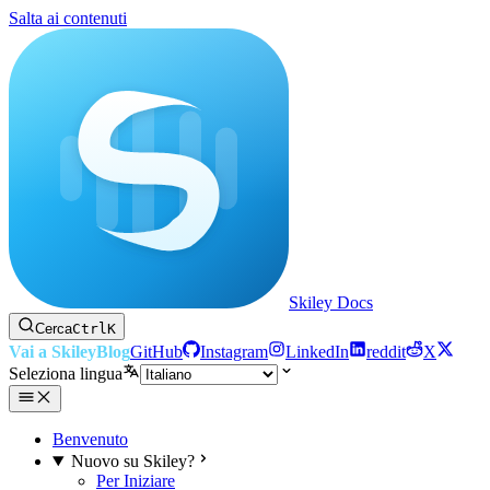
Salta ai contenuti
Skiley Docs
Cerca
Ctrl
K
Vai a Skiley
Blog
GitHub
Instagram
LinkedIn
reddit
X
Seleziona lingua
Benvenuto
Nuovo su Skiley?
Per Iniziare