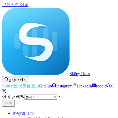
콘텐츠로 이동
Skiley Docs
검색
Ctrl
K
Skiley로 이동
블로그
GitHub
Instagram
LinkedIn
reddit
X
언어 선택
환영합니다