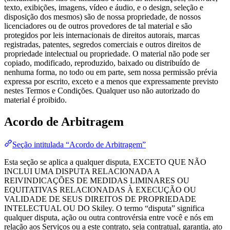
texto, exibições, imagens, vídeo e áudio, e o design, seleção e
disposição dos mesmos) são de nossa propriedade, de nossos
licenciadores ou de outros provedores de tal material e são
protegidos por leis internacionais de direitos autorais, marcas
registradas, patentes, segredos comerciais e outros direitos de
propriedade intelectual ou propriedade. O material não pode ser
copiado, modificado, reproduzido, baixado ou distribuído de
nenhuma forma, no todo ou em parte, sem nossa permissão prévia
expressa por escrito, exceto e a menos que expressamente previsto
nestes Termos e Condições. Qualquer uso não autorizado do
material é proibido.
Acordo de Arbitragem
Seção intitulada “Acordo de Arbitragem”
Esta seção se aplica a qualquer disputa, EXCETO QUE NÃO
INCLUI UMA DISPUTA RELACIONADA A
REIVINDICAÇÕES DE MEDIDAS LIMINARES OU
EQUITATIVAS RELACIONADAS À EXECUÇÃO OU
VALIDADE DE SEUS DIREITOS DE PROPRIEDADE
INTELECTUAL OU DO Skiley. O termo “disputa” significa
qualquer disputa, ação ou outra controvérsia entre você e nós em
relação aos Serviços ou a este contrato, seja contratual, garantia, ato