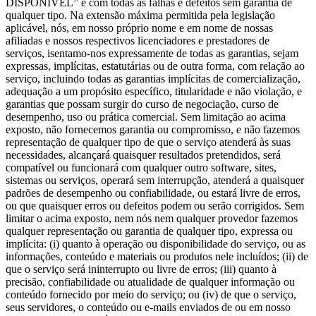
DISPONÍVEL” e com todas as falhas e defeitos sem garantia de
qualquer tipo. Na extensão máxima permitida pela legislação
aplicável, nós, em nosso próprio nome e em nome de nossas
afiliadas e nossos respectivos licenciadores e prestadores de
serviços, isentamo-nos expressamente de todas as garantias, sejam
expressas, implícitas, estatutárias ou de outra forma, com relação ao
serviço, incluindo todas as garantias implícitas de comercialização,
adequação a um propósito específico, titularidade e não violação, e
garantias que possam surgir do curso de negociação, curso de
desempenho, uso ou prática comercial. Sem limitação ao acima
exposto, não fornecemos garantia ou compromisso, e não fazemos
representação de qualquer tipo de que o serviço atenderá às suas
necessidades, alcançará quaisquer resultados pretendidos, será
compatível ou funcionará com qualquer outro software, sites,
sistemas ou serviços, operará sem interrupção, atenderá a quaisquer
padrões de desempenho ou confiabilidade, ou estará livre de erros,
ou que quaisquer erros ou defeitos podem ou serão corrigidos. Sem
limitar o acima exposto, nem nós nem qualquer provedor fazemos
qualquer representação ou garantia de qualquer tipo, expressa ou
implícita: (i) quanto à operação ou disponibilidade do serviço, ou as
informações, conteúdo e materiais ou produtos nele incluídos; (ii) de
que o serviço será ininterrupto ou livre de erros; (iii) quanto à
precisão, confiabilidade ou atualidade de qualquer informação ou
conteúdo fornecido por meio do serviço; ou (iv) de que o serviço,
seus servidores, o conteúdo ou e-mails enviados de ou em nosso