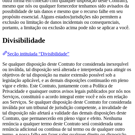
outra forma em conexão com qualquer disposição deste Contrato),
mesmo que nós ou qualquer fornecedor tenhamos sido avisados da
possibilidade de tais danos e mesmo que o recurso falhe em seu
propósito essencial. Alguns estados/jurisdições não permitem a
exclusão ou limitação de danos incidentais ou consequenciais,
portanto, a limitação ou exclusão acima pode não se aplicar a você.
Divisibilidade
Seção intitulada “Divisibilidade”
Se qualquer disposição deste Contrato for considerada inexequível
ou inválida, tal disposição será alterada e interpretada para atingir os
objetivos de tal disposição na maior extensão possível sob a
legislação aplicável, e as demais disposições continuarão em pleno
vigor e efeito. Este Contrato, juntamente com a Política de
Privacidade e quaisquer outros avisos legais publicados por nós nos
Serviços, constituirá o acordo integral entre você e nós em relação
aos Serviços. Se qualquer disposição deste Contrato for considerada
inválida por um tribunal de jurisdição competente, a invalidade de
tal disposição não afetará a validade das demais disposições deste
Contrato, que permanecerão em pleno vigor e efeito. Nenhuma
renúncia a qualquer termo deste Contrato será considerada uma
renúncia adicional ou contínua de tal termo ou de qualquer outro
termo, e nossa falha em fazer valer qualquer direito ou disposição