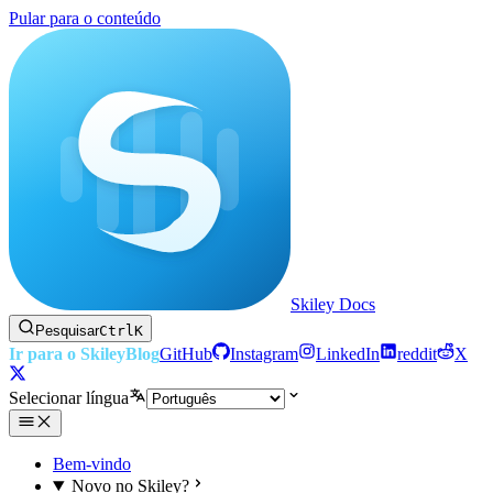
Pular para o conteúdo
Skiley Docs
Pesquisar
Ctrl
K
Ir para o Skiley
Blog
GitHub
Instagram
LinkedIn
reddit
X
Selecionar língua
Bem-vindo
Novo no Skiley?