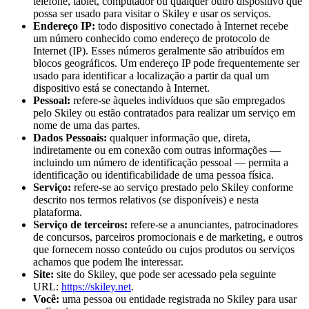
telefone, tablet, computador ou qualquer outro dispositivo que
possa ser usado para visitar o Skiley e usar os serviços.
Endereço IP:
todo dispositivo conectado à Internet recebe
um número conhecido como endereço de protocolo de
Internet (IP). Esses números geralmente são atribuídos em
blocos geográficos. Um endereço IP pode frequentemente ser
usado para identificar a localização a partir da qual um
dispositivo está se conectando à Internet.
Pessoal:
refere-se àqueles indivíduos que são empregados
pelo Skiley ou estão contratados para realizar um serviço em
nome de uma das partes.
Dados Pessoais:
qualquer informação que, direta,
indiretamente ou em conexão com outras informações —
incluindo um número de identificação pessoal — permita a
identificação ou identificabilidade de uma pessoa física.
Serviço:
refere-se ao serviço prestado pelo Skiley conforme
descrito nos termos relativos (se disponíveis) e nesta
plataforma.
Serviço de terceiros:
refere-se a anunciantes, patrocinadores
de concursos, parceiros promocionais e de marketing, e outros
que fornecem nosso conteúdo ou cujos produtos ou serviços
achamos que podem lhe interessar.
Site:
site do Skiley, que pode ser acessado pela seguinte
URL:
https://skiley.net
.
Você:
uma pessoa ou entidade registrada no Skiley para usar