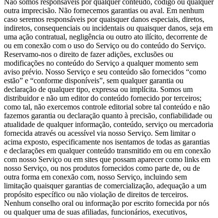
Não somos responsáveis por qualquer conteúdo, código ou qualquer
outra imprecisão. Não fornecemos garantias ou aval. Em nenhum
caso seremos responsáveis por quaisquer danos especiais, diretos,
indiretos, consequenciais ou incidentais ou quaisquer danos, seja em
uma ação contratual, negligência ou outro ato ilícito, decorrente de
ou em conexão com o uso do Serviço ou do conteúdo do Serviço.
Reservamo-nos o direito de fazer adições, exclusões ou
modificações no conteúdo do Serviço a qualquer momento sem
aviso prévio. Nosso Serviço e seu conteúdo são fornecidos “como
estão” e “conforme disponíveis”, sem qualquer garantia ou
declaração de qualquer tipo, expressa ou implícita. Somos um
distribuidor e não um editor do conteúdo fornecido por terceiros;
como tal, não exercemos controle editorial sobre tal conteúdo e não
fazemos garantia ou declaração quanto à precisão, confiabilidade ou
atualidade de qualquer informação, conteúdo, serviço ou mercadoria
fornecida através ou acessível via nosso Serviço. Sem limitar o
acima exposto, especificamente nos isentamos de todas as garantias
e declarações em qualquer conteúdo transmitido em ou em conexão
com nosso Serviço ou em sites que possam aparecer como links em
nosso Serviço, ou nos produtos fornecidos como parte de, ou de
outra forma em conexão com, nosso Serviço, incluindo sem
limitação quaisquer garantias de comercialização, adequação a um
propósito específico ou não violação de direitos de terceiros.
Nenhum conselho oral ou informação por escrito fornecida por nós
ou qualquer uma de suas afiliadas, funcionários, executivos,