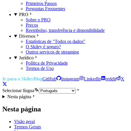
Primeiros Passos
Perguntas Frequentes
PRO
Sobre o PRO
Preços
Reembolso, transferência e disponibilidade
Diversos
Estatísticas de "Todos os dados"
O Skiley é seguro?
Outros serviços de streaming
Jurídico
Política de Privacidade
Termos de Uso
Ir para o Skiley
Blog
GitHub
Instagram
LinkedIn
reddit
X
Selecionar língua
Nesta página
Nesta página
Visão geral
Termos Gerais