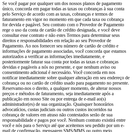
Se você pagar por qualquer um dos nossos planos de pagamento
único, concorda em pagar todas as taxas ou cobranças à sua conta
pelo Serviço de acordo com as taxas, cobranças e termos de
faturamento em vigor no momento em que cada taxa ou cobrança
for devida e pagável. Seu contrato com o Provedor de Pagamento
rege o uso da conta de cartão de crédito designada, e você deve
consultar esse contrato e não estes Termos para determinar seus
direitos e responsabilidades em relação ao seu Provedor de
Pagamento. Ao nos fornecer seu número de cartão de crédito e
informações de pagamento associadas, você concorda que estamos
autorizados a verificar as informações imediatamente, e
posteriormente faturar sua conta por todas as taxas e cobranças
devidas e pagáveis a nós no presente, e que nenhum aviso ou
consentimento adicional é necessário. Você concorda em nos
notificar imediatamente sobre qualquer alteração em seu endereço de
cobrança ou no cartão de crédito usado para pagamento no presente.
Reservamo-nos o direito, a qualquer momento, de alterar nossos
preços e métodos de faturamento, seja imediatamente após a
publicação em nosso Site ou por entrega de e-mail ao(s)
administrador(es) de sua organização. Quaisquer honorários
advocatícios, custas judiciais ou outros custos incorridos na
cobrança de valores em atraso não contestados serão de sua
responsabilidade e pagos por você. Nenhum contrato existirá entre
você e nós para o Serviço até que aceitemos seu pedido por um e-
mail de confirmação, mensagem SMS/MMS ou outro meio