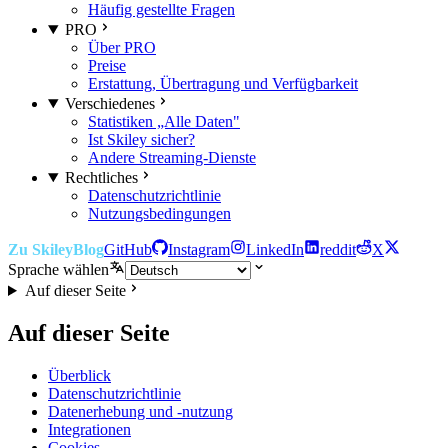
Häufig gestellte Fragen
PRO
Über PRO
Preise
Erstattung, Übertragung und Verfügbarkeit
Verschiedenes
Statistiken „Alle Daten"
Ist Skiley sicher?
Andere Streaming-Dienste
Rechtliches
Datenschutzrichtlinie
Nutzungsbedingungen
Zu Skiley
Blog
GitHub
Instagram
LinkedIn
reddit
X
Sprache wählen
Auf dieser Seite
Auf dieser Seite
Überblick
Datenschutzrichtlinie
Datenerhebung und -nutzung
Integrationen
Cookies