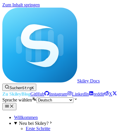
Zum Inhalt springen
Skiley Docs
Suchen
Strg
K
Zu Skiley
Blog
GitHub
Instagram
LinkedIn
reddit
X
Sprache wählen
Willkommen
Neu bei Skiley?
Erste Schritte