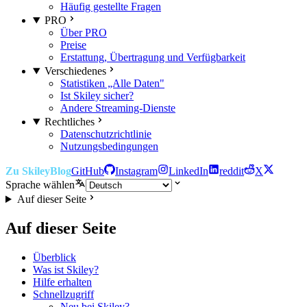
Häufig gestellte Fragen
PRO
Über PRO
Preise
Erstattung, Übertragung und Verfügbarkeit
Verschiedenes
Statistiken „Alle Daten"
Ist Skiley sicher?
Andere Streaming-Dienste
Rechtliches
Datenschutzrichtlinie
Nutzungsbedingungen
Zu Skiley
Blog
GitHub
Instagram
LinkedIn
reddit
X
Sprache wählen
Auf dieser Seite
Auf dieser Seite
Überblick
Was ist Skiley?
Hilfe erhalten
Schnellzugriff
Neu bei Skiley?