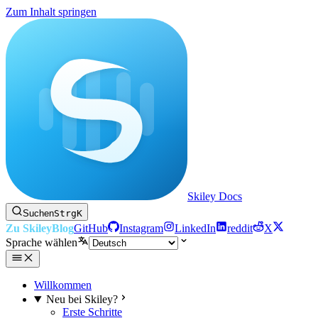
Zum Inhalt springen
Skiley Docs
Suchen
Strg
K
Zu Skiley
Blog
GitHub
Instagram
LinkedIn
reddit
X
Sprache wählen
Willkommen
Neu bei Skiley?
Erste Schritte