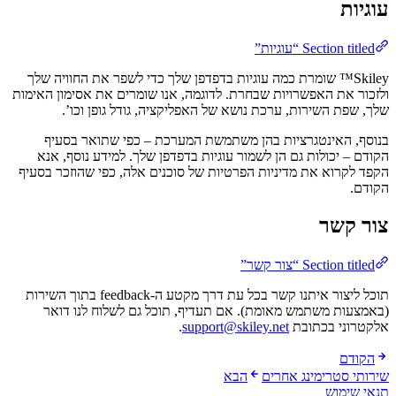
עוגיות
Section titled “עוגיות”
Skiley™ שומרת כמה עוגיות בדפדפן שלך כדי לשפר את החוויה שלך
ולזכור את האפשרויות שבחרת. לדוגמה, אנו שומרים את אסימון האימות
שלך, שפת השירות, ערכת נושא של האפליקציה, גודל גופן וכו’.
בנוסף, האינטגרציות בהן משתמשת המערכת – כפי שתואר בסעיף
הקודם – יכולות גם הן לשמור עוגיות בדפדפן שלך. למידע נוסף, אנא
הקפד לקרוא את מדיניות הפרטיות של סוכנים אלה, כפי שהוזכר בסעיף
הקודם.
צור קשר
Section titled “צור קשר”
תוכל ליצור איתנו קשר בכל עת דרך מקטע ה-feedback בתוך השירות
(באמצעות משתמש מאומת). אם תעדיף, תוכל גם לשלוח לנו דואר
אלקטרוני בכתובת
support@skiley.net
.
הקודם
שירותי סטרימינג אחרים
הבא
תנאי שימוש