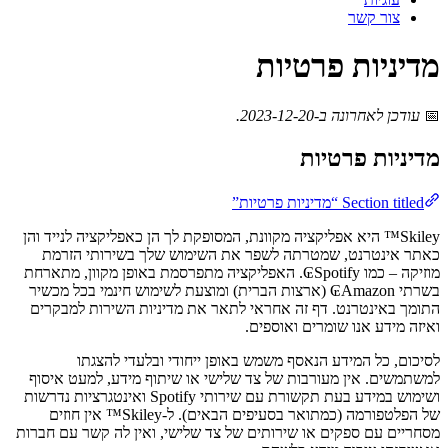
צור קשר
מדיניות פרטיות
📅
עודכן לאחרונה ב-2023-12-20.
מדיניות פרטיות
Section titled “מדיניות פרטיות”
Skiley™ היא אפליקציה מקוונת, המסופקת לך הן כאפליקציה לנייד והן
כאתר אינטרנט, שמטרתה לשפר את השימוש שלך בשירותי הזרמת
מוזיקה – כמו Spotify₢. האפליקציה מתפרסמת באופן מקוון, מתארחת
בשרתי Amazon₢ (ארצות הברית) ומוצעת לשימוש חינמי בכל מכשיר
התומך באינטרנט. דף זה אחראי לתאר את מדיניות השירות למבקרים
ואיזה מידע אנו שומרים ואוספים.
לסיכום, כל המידע הנאסף משמש באופן ייחודי ובלעדי להצגתו
למשתמשים. אין מעורבות של צד שלישי או שיתוף מידע, למעט איסוף
ושימוש במידע בעת תקשורת עם שירותי Spotify ואינטגרציות נדרשות
של הפלטפורמה (כמתואר בסעיפים הבאים). ל-Skiley™ אין חוזים
מסחריים עם ספקים או שירותים של צד שלישי, ואין לה קשר עם חברות