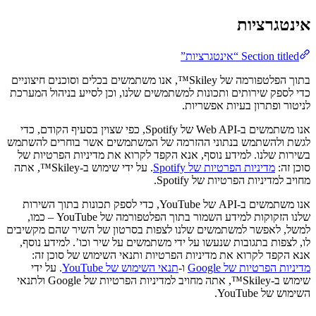
אינטגרציות
Section titled “אינטגרציות”
בתוך הפלטפורמה של Skiley™, אנו משתמשים בכלים וסוכנים חיצוניים
כדי לספק שירותים ותכונות למשתמשים שלנו, וכן לסייע בניהול המערכת
לניטור ופתרון בעיות אפשריות.
אנו משתמשים ב-Web API של Spotify, כפי שצוין בסעיף הקודם, כדי
לגשת ולהשתמש בנתוני ההזרמה של המשתמשים אשר בוחרים להשתמש
בשירות שלנו. למידע נוסף, אנא הקפד לקרוא את מדיניות הפרטיות של
סוכן זה:
מדיניות הפרטיות של Spotify
. על ידי שימוש ב-Skiley™, אתה
מחויב למדיניות הפרטיות של Spotify.
אנו משתמשים ב-API של YouTube, כדי לספק תכונות בתוך השירות
שלנו הזקוקות למידע השמור בתוך הפלטפורמה של YouTube – כמו,
למשל, לאפשר למשתמשים שלנו לצפות בסרטון של השיר שהם מקשיבים
לו, לצפות בתגובות שנעשו על ידי משתמשים על שיר וכו’. למידע נוסף,
אנא הקפד לקרוא את מדיניות הפרטיות ותנאי השימוש של סוכן זה:
מדיניות הפרטיות של Google
ו-
תנאי השימוש של YouTube
. על ידי
שימוש ב-Skiley™, אתה מחויב למדיניות הפרטיות של Google ולתנאי
השימוש של YouTube.