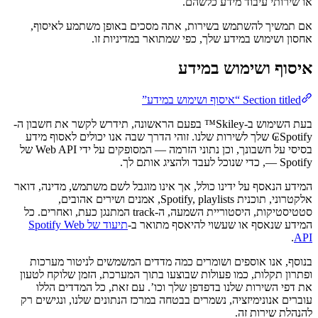
או שירותי עיבוד מידע כלשהם.
אם תמשיך להשתמש בשירות, אתה מסכים באופן משתמע לאיסוף,
אחסון ושימוש במידע שלך, כפי שמתואר במדיניות זו.
איסוף ושימוש במידע
Section titled “איסוף ושימוש במידע”
בעת השימוש ב-Skiley™ בפעם הראשונה, תידרש לקשר את חשבון ה-
Spotify₢ שלך לשירות שלנו. זוהי הדרך שבה אנו יכולים לאסוף מידע
בסיסי על חשבונך, וכן נתוני הזרמה — המסופקים על ידי Web API של
Spotify —, כדי שנוכל לעבד ולהציג אותם לך.
המידע הנאסף על ידינו כולל, אך אינו מוגבל לשם משתמש, מדינה, דואר
אלקטרוני, תוכנית Spotify, playlists, אמנים ושירים אהובים,
סטטיסטיקות, היסטוריית השמעה, ה-track המתנגן כעת, ואחרים. כל
המידע שנאסף או שעשוי להיאסף מתואר ב-
תיעוד של Spotify Web
.
API
בנוסף, אנו אוספים ושומרים כמה מדדים המשמשים לניטור מערכות
ופתרון תקלות, כמו פעולות שבוצעו בתוך המערכת, הזמן שלוקח לטעון
את דפי השירות שלנו בדפדפן שלך וכו’. עם זאת, כל המדדים הללו
עוברים אנונימיזציה, נשמרים בבטחה במרכז הנתונים שלנו, ונגישים רק
להנהלת שירות זה.