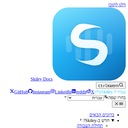
דלגו לתוכן
Skiley Docs
חיפוש
K
Ctrl
עבור ל-Skiley
בלוג
X
reddit
LinkedIn
Instagram
GitHub
בחרו שפה
ברוכים הבאים
חדש ב-Skiley?
תחילת העבודה