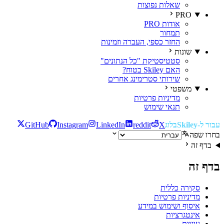
שאלות נפוצות
PRO
אודות PRO
תמחור
החזר כספי, העברה וזמינות
שונות
סטטיסטיקת "כל הנתונים"
האם Skiley בטוח?
שירותי סטרימינג אחרים
משפטי
מדיניות פרטיות
תנאי שימוש
עבור ל-Skiley
בלוג
X
reddit
LinkedIn
Instagram
GitHub
בחרו שפה
בדף זה
בדף זה
סקירה כללית
מדיניות פרטיות
איסוף ושימוש במידע
אינטגרציות
עוגיות