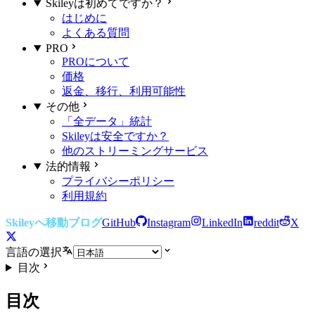
Skileyは初めてですか？
はじめに
よくある質問
PRO
PROについて
価格
返金、移行、利用可能性
その他
「全データ」統計
Skileyは安全ですか？
他のストリーミングサービス
法的情報
プライバシーポリシー
利用規約
Skileyへ移動
ブログ
GitHub
Instagram
LinkedIn
reddit
X
言語の選択
目次
目次