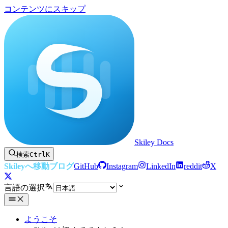
コンテンツにスキップ
Skiley Docs
検索
Ctrl
K
Skileyへ移動
ブログ
GitHub
Instagram
LinkedIn
reddit
X
言語の選択
ようこそ