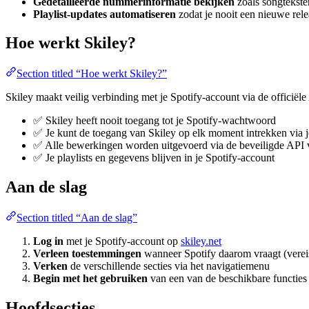
Gedetailleerde nummerinformatie bekijken
zoals songteksten
Playlist-updates automatiseren
zodat je nooit een nieuwe rele
Hoe werkt Skiley?
Section titled “Hoe werkt Skiley?”
Skiley maakt veilig verbinding met je Spotify-account via de officiële
✅ Skiley heeft nooit toegang tot je Spotify-wachtwoord
✅ Je kunt de toegang van Skiley op elk moment intrekken via j
✅ Alle bewerkingen worden uitgevoerd via de beveiligde API 
✅ Je playlists en gegevens blijven in je Spotify-account
Aan de slag
Section titled “Aan de slag”
Log in
met je Spotify-account op
skiley.net
Verleen toestemmingen
wanneer Spotify daarom vraagt (verei
Verken
de verschillende secties via het navigatiemenu
Begin met het gebruiken
van een van de beschikbare functies
Hoofdsecties