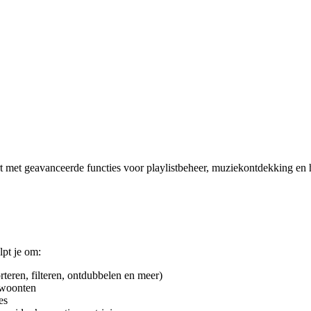
ert met geavanceerde functies voor playlistbeheer, muziekontdekking en h
lpt je om:
rteren, filteren, ontdubbelen en meer)
ewoonten
es