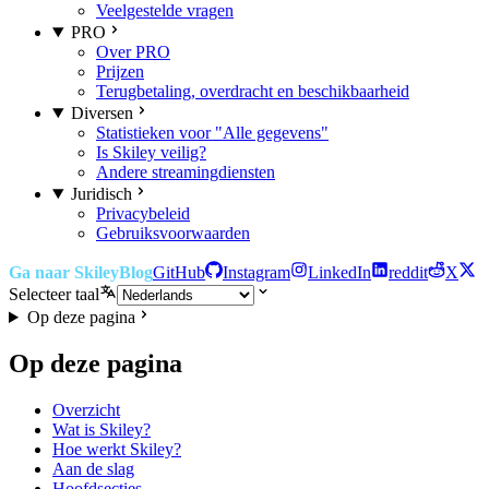
Veelgestelde vragen
PRO
Over PRO
Prijzen
Terugbetaling, overdracht en beschikbaarheid
Diversen
Statistieken voor "Alle gegevens"
Is Skiley veilig?
Andere streamingdiensten
Juridisch
Privacybeleid
Gebruiksvoorwaarden
Ga naar Skiley
Blog
GitHub
Instagram
LinkedIn
reddit
X
Selecteer taal
Op deze pagina
Op deze pagina
Overzicht
Wat is Skiley?
Hoe werkt Skiley?
Aan de slag
Hoofdsecties