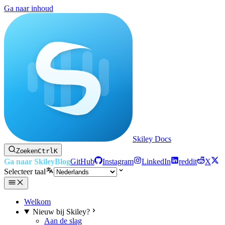
Ga naar inhoud
Skiley Docs
Zoeken
Ctrl
K
Ga naar Skiley
Blog
GitHub
Instagram
LinkedIn
reddit
X
Selecteer taal
Welkom
Nieuw bij Skiley?
Aan de slag