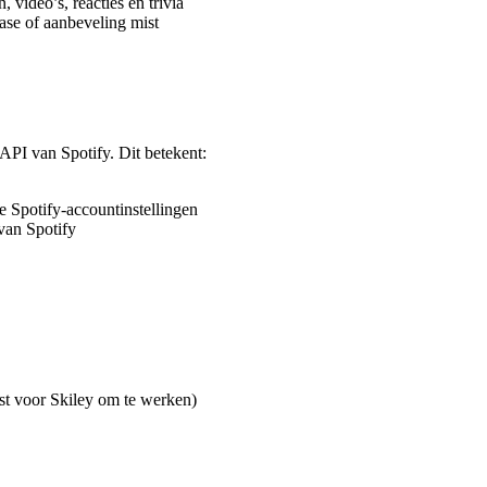
, video’s, reacties en trivia
ase of aanbeveling mist
 API van Spotify. Dit betekent:
e Spotify-accountinstellingen
van Spotify
st voor Skiley om te werken)