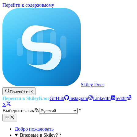
Перейти к содержимому
Skiley Docs
Поиск
Ctrl
K
Перейти в Skiley
Блог
GitHub
Instagram
LinkedIn
reddit
X
Выберите язык
Добро пожаловать
Впервые в Skiley?