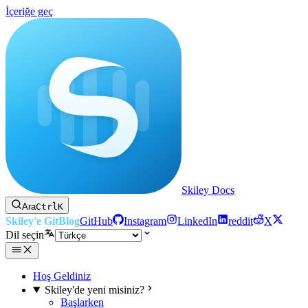
İçeriğe geç
Skiley Docs
Ara
Ctrl
K
Skiley'e Git
Blog
GitHub
Instagram
LinkedIn
reddit
X
Dil seçin
Hoş Geldiniz
Skiley'de yeni misiniz?
Başlarken