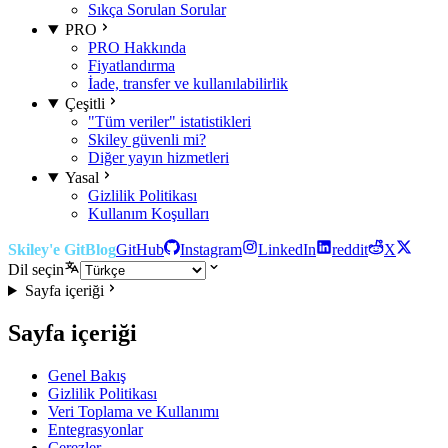
Sıkça Sorulan Sorular
PRO
PRO Hakkında
Fiyatlandırma
İade, transfer ve kullanılabilirlik
Çeşitli
"Tüm veriler" istatistikleri
Skiley güvenli mi?
Diğer yayın hizmetleri
Yasal
Gizlilik Politikası
Kullanım Koşulları
Skiley'e Git
Blog
GitHub
Instagram
LinkedIn
reddit
X
Dil seçin
Sayfa içeriği
Sayfa içeriği
Genel Bakış
Gizlilik Politikası
Veri Toplama ve Kullanımı
Entegrasyonlar
Çerezler