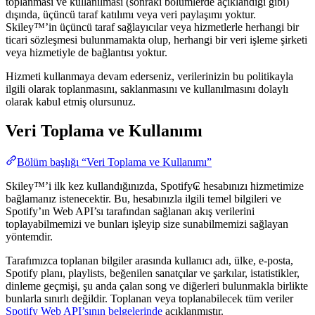
toplanması ve kullanılması (sonraki bölümlerde açıklandığı gibi)
dışında, üçüncü taraf katılımı veya veri paylaşımı yoktur.
Skiley™’in üçüncü taraf sağlayıcılar veya hizmetlerle herhangi bir
ticari sözleşmesi bulunmamakta olup, herhangi bir veri işleme şirketi
veya hizmetiyle de bağlantısı yoktur.
Hizmeti kullanmaya devam ederseniz, verilerinizin bu politikayla
ilgili olarak toplanmasını, saklanmasını ve kullanılmasını dolaylı
olarak kabul etmiş olursunuz.
Veri Toplama ve Kullanımı
Bölüm başlığı “Veri Toplama ve Kullanımı”
Skiley™’i ilk kez kullandığınızda, Spotify₢ hesabınızı hizmetimize
bağlamanız istenecektir. Bu, hesabınızla ilgili temel bilgileri ve
Spotify’ın Web API’sı tarafından sağlanan akış verilerini
toplayabilmemizi ve bunları işleyip size sunabilmemizi sağlayan
yöntemdir.
Tarafımızca toplanan bilgiler arasında kullanıcı adı, ülke, e-posta,
Spotify planı, playlists, beğenilen sanatçılar ve şarkılar, istatistikler,
dinleme geçmişi, şu anda çalan song ve diğerleri bulunmakla birlikte
bunlarla sınırlı değildir. Toplanan veya toplanabilecek tüm veriler
Spotify Web API’sının belgelerinde
açıklanmıştır.