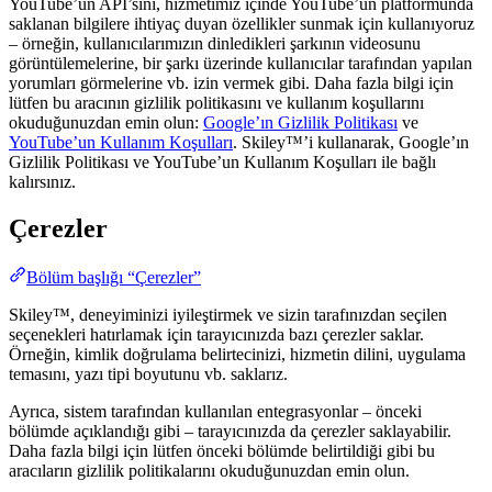
YouTube’un API’sını, hizmetimiz içinde YouTube’un platformunda
saklanan bilgilere ihtiyaç duyan özellikler sunmak için kullanıyoruz
– örneğin, kullanıcılarımızın dinledikleri şarkının videosunu
görüntülemelerine, bir şarkı üzerinde kullanıcılar tarafından yapılan
yorumları görmelerine vb. izin vermek gibi. Daha fazla bilgi için
lütfen bu aracının gizlilik politikasını ve kullanım koşullarını
okuduğunuzdan emin olun:
Google’ın Gizlilik Politikası
ve
YouTube’un Kullanım Koşulları
. Skiley™’i kullanarak, Google’ın
Gizlilik Politikası ve YouTube’un Kullanım Koşulları ile bağlı
kalırsınız.
Çerezler
Bölüm başlığı “Çerezler”
Skiley™, deneyiminizi iyileştirmek ve sizin tarafınızdan seçilen
seçenekleri hatırlamak için tarayıcınızda bazı çerezler saklar.
Örneğin, kimlik doğrulama belirtecinizi, hizmetin dilini, uygulama
temasını, yazı tipi boyutunu vb. saklarız.
Ayrıca, sistem tarafından kullanılan entegrasyonlar – önceki
bölümde açıklandığı gibi – tarayıcınızda da çerezler saklayabilir.
Daha fazla bilgi için lütfen önceki bölümde belirtildiği gibi bu
aracıların gizlilik politikalarını okuduğunuzdan emin olun.