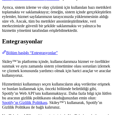
Ayrıca, sistem izleme ve olay çözümü için kullanılan bazı metrikleri
toplamakta ve saklamaktayız; örneğin, sistem içinde gerçekleştirilen
eylemler, hizmet sayfalarımızın tarayıcınızda yüklenmesinin aldığı
süre vb. Ancak, tüm bu metrikler anonimleştirilmekte, veri
merkezimizde güvenli bir şekilde saklanmakta ve yalnızca bu
hizmetin yönetimi tarafından erişilebilmektedir.
Entegrasyonlar
Bölüm başlığı “Entegrasyonlar”
Skiley™’in platformu içinde, kullanıcılarımıza hizmet ve özellikler
sunmak ve aynı zamanda sistem yönetimine olası sorunları izlemek
ve çözmek konusunda yardımcı olmak için harici araçlar ve aracılar
kullanıyoruz.
Hizmetimizi kullanmayı seçen kullanıcıların akış verilerine erişmek
ve bunları kullanmak için, önceki bölümde belirtildiği gibi,
Spotify’ın Web API’sını kullanmaktayız. Daha fazla bilgi için lütfen
bu aracının gizlilik politikasını okuduğunuzdan emin olun:
Spotify’ın Gizlilik Politikası
. Skiley™’i kullanarak, Spotify’ın
Gizlilik Politikası ile bağlı kalırsınız.