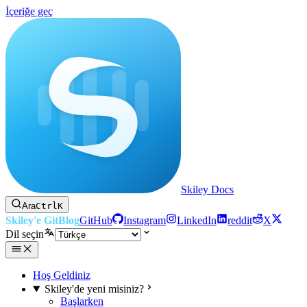
İçeriğe geç
Skiley Docs
Ara
Ctrl
K
Skiley'e Git
Blog
GitHub
Instagram
LinkedIn
reddit
X
Dil seçin
Hoş Geldiniz
Skiley'de yeni misiniz?
Başlarken