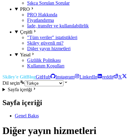
Sıkça Sorulan Sorular
PRO
PRO Hakkında
Fiyatlandırma
İade, transfer ve kullanılabilirlik
Çeşitli
"Tüm veriler" istatistikleri
Skiley güvenli mi?
Diğer yayın hizmetleri
Yasal
Gizlilik Politikası
Kullanım Koşulları
Skiley'e Git
Blog
GitHub
Instagram
LinkedIn
reddit
X
Dil seçin
Sayfa içeriği
Sayfa içeriği
Genel Bakış
Diğer yayın hizmetleri