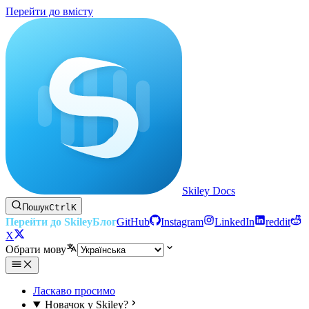
Перейти до вмісту
Skiley Docs
Пошук
Ctrl
K
Перейти до Skiley
Блог
GitHub
Instagram
LinkedIn
reddit
X
Обрати мову
Ласкаво просимо
Новачок у Skiley?