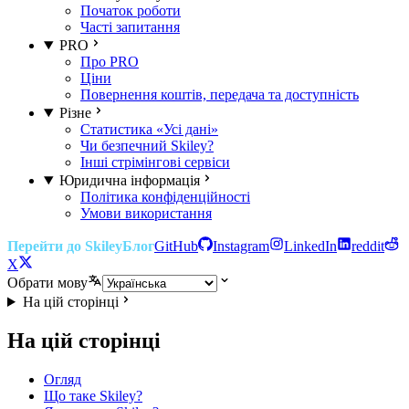
Початок роботи
Часті запитання
PRO
Про PRO
Ціни
Повернення коштів, передача та доступність
Різне
Статистика «Усі дані»
Чи безпечний Skiley?
Інші стрімінгові сервіси
Юридична інформація
Політика конфіденційності
Умови використання
Перейти до Skiley
Блог
GitHub
Instagram
LinkedIn
reddit
X
Обрати мову
На цій сторінці
На цій сторінці
Огляд
Що таке Skiley?