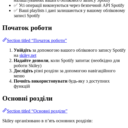
налаштуваннях вашого облікового запису Spotify
✅ Усі операції виконуються через безпечний API Spotify
✅ Ваші playlists і дані залишаються у вашому обліковому
записі Spotify
Початок роботи
Section titled “Початок роботи”
Увійдіть
за допомогою вашого облікового запису Spotify
на
skiley.net
Надайте дозволи
, коли Spotify запитає (необхідно для
роботи Skiley)
Дослідіть
різні розділи за допомогою навігаційного
меню
Почніть використовувати
будь-яку з доступних
функцій
Основні розділи
Section titled “Основні розділи”
Skiley організовано в п’ять основних розділів: