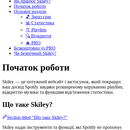
Як працює Skiley?
Початок роботи
Основні розділи
🎵 Зараз грає
📊 Статистика
📁 Playlists
🔍 Відкриття
🔥 PRO
Безкоштовно vs PRO
Чи безпечний Skiley?
Початок роботи
Skiley — це потужний вебсайт і застосунок, який покращує
ваш досвід Spotify завдяки розширеному керуванню playlists,
відкриттю музики та функціям відстеження статистики.
Що таке Skiley?
Section titled “Що таке Skiley?”
Skiley надає інструменти та функції, які Spotify не пропонує