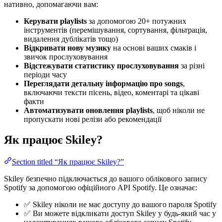
нативно, допомагаючи вам:
Керувати playlists
за допомогою 20+ потужних
інструментів (перемішування, сортування, фільтрація,
видалення дублікатів тощо)
Відкривати нову музику
на основі ваших смаків і
звичок прослуховування
Відстежувати статистику прослуховування
за різні
періоди часу
Переглядати детальну інформацію про songs
,
включаючи тексти пісень, відео, коментарі та цікаві
факти
Автоматизувати оновлення playlists
, щоб ніколи не
пропускати нові релізи або рекомендації
Як працює Skiley?
Section titled “Як працює Skiley?”
Skiley безпечно підключається до вашого облікового запису
Spotify за допомогою офіційного API Spotify. Це означає:
✅ Skiley ніколи не має доступу до вашого пароля Spotify
✅ Ви можете відкликати доступ Skiley у будь-який час у