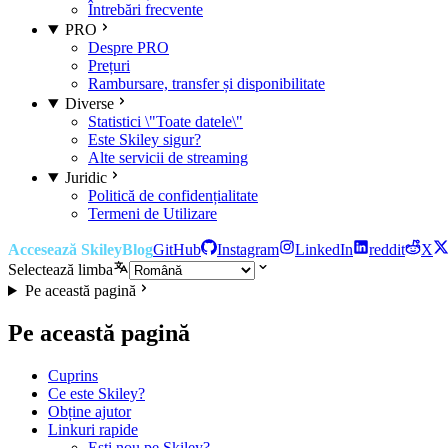
Întrebări frecvente
PRO
Despre PRO
Prețuri
Rambursare, transfer și disponibilitate
Diverse
Statistici \"Toate datele\"
Este Skiley sigur?
Alte servicii de streaming
Juridic
Politică de confidențialitate
Termeni de Utilizare
Accesează Skiley
Blog
GitHub
Instagram
LinkedIn
reddit
X
Selectează limba
Pe această pagină
Pe această pagină
Cuprins
Ce este Skiley?
Obține ajutor
Linkuri rapide
Ești nou pe Skiley?