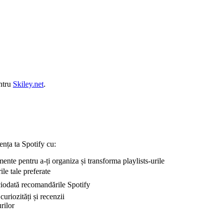
entru
Skiley.net
.
ența ta Spotify cu:
ente pentru a-ți organiza și transforma playlists-urile
ile tale preferate
ciodată recomandările Spotify
curiozități și recenzii
rilor