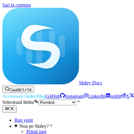
Sari la conținut
Skiley Docs
Caută
Ctrl
K
Accesează Skiley
Blog
GitHub
Instagram
LinkedIn
reddit
X
Selectează limba
Bun venit
Nou pe Skiley?
Primii pași