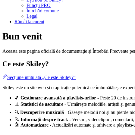
Funcții PRO
Întrebări comune
Legal
Rămâi la curent
Bun venit
Aceasta este pagina oficială de documentație și Întrebări Frecvente p
Ce este Skiley?
Secțiune intitulată „Ce este Skiley?”
Skiley este un site web și o aplicație puternică ce îmbunătățește experi
🎵
Gestionare avansată a playlists-urilor
- Peste 20 de instrum
📊
Statistici de ascultare
- Urmărește melodiile, artiștii și genur
🔍
Descoperire muzicală
- Găsește melodii noi și nu pierde ni
📝
Informații despre track
- Versuri, videoclipuri, comentarii, 
🤖
Automatizare
- Actualizări automate și arhivare a playlists-u