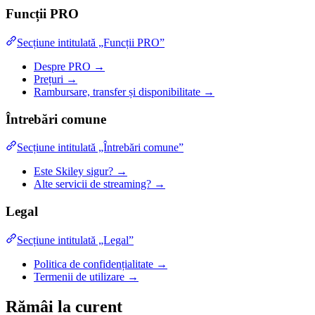
Funcții PRO
Secțiune intitulată „Funcții PRO”
Despre PRO →
Prețuri →
Rambursare, transfer și disponibilitate →
Întrebări comune
Secțiune intitulată „Întrebări comune”
Este Skiley sigur? →
Alte servicii de streaming? →
Legal
Secțiune intitulată „Legal”
Politica de confidențialitate →
Termenii de utilizare →
Rămâi la curent