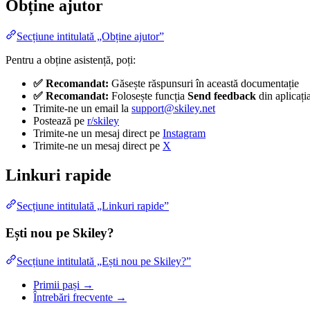
Obține ajutor
Secțiune intitulată „Obține ajutor”
Pentru a obține asistență, poți:
✅ Recomandat:
Găsește răspunsuri în această documentație
✅ Recomandat:
Folosește funcția
Send feedback
din aplicați
Trimite-ne un email la
support@skiley.net
Postează pe
r/skiley
Trimite-ne un mesaj direct pe
Instagram
Trimite-ne un mesaj direct pe
X
Linkuri rapide
Secțiune intitulată „Linkuri rapide”
Ești nou pe Skiley?
Secțiune intitulată „Ești nou pe Skiley?”
Primii pași →
Întrebări frecvente →